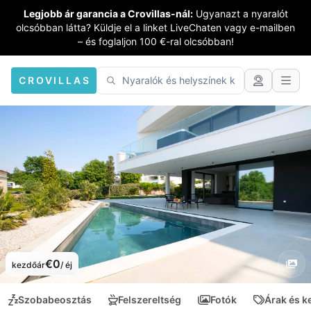
Legjobb ár garancia a Crovillas-nál:
Ugyanazt a nyaralót
olcsóbban látta? Küldje el a linket LiveChaten vagy e-mailben
– és foglaljon 100 €-ral olcsóbban!
CROVILLAS
€0
kezdőár
/ éj
Szobabeosztás
Felszereltség
Fotók
Árak és 