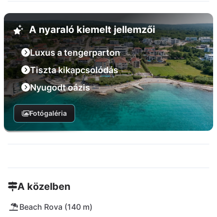
A nyaraló kiemelt jellemzői
Luxus a tengerparton
Tiszta kikapcsolódás
Nyugodt oázis
Fotógaléria
A közelben
Beach Rova (140 m)