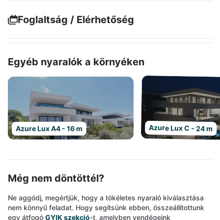
Foglaltság / Elérhetőség
Egyéb nyaralók a környéken
Azure Lux C - 24 m
Azure Lux A4 - 16 m
Még nem döntöttél?
Ne aggódj, megértjük, hogy a tökéletes nyaraló kiválasztása
nem könnyű feladat. Hogy segítsünk ebben, összeállítottunk
egy átfogó
GYIK szekció
-t, amelyben vendégeink