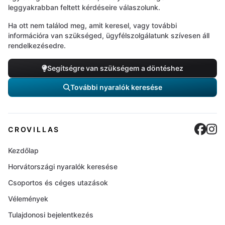
leggyakrabban feltett kérdéseire válaszolunk.
Ha ott nem találod meg, amit keresel, vagy további
információra van szükséged, ügyfélszolgálatunk szívesen áll
rendelkezésedre.
Segítségre van szükségem a döntéshez
További nyaralók keresése
Cro
C
CROVILLAS
Kezdőlap
Horvátországi nyaralók keresése
Csoportos és céges utazások
Vélemények
Tulajdonosi bejelentkezés