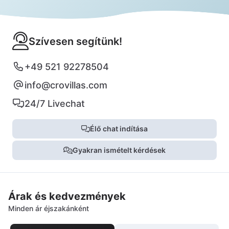
Szívesen segítünk!
+49 521 92278504
info@crovillas.com
24/7 Livechat
Élő chat indítása
Gyakran ismételt kérdések
Árak és kedvezmények
Minden ár éjszakánként