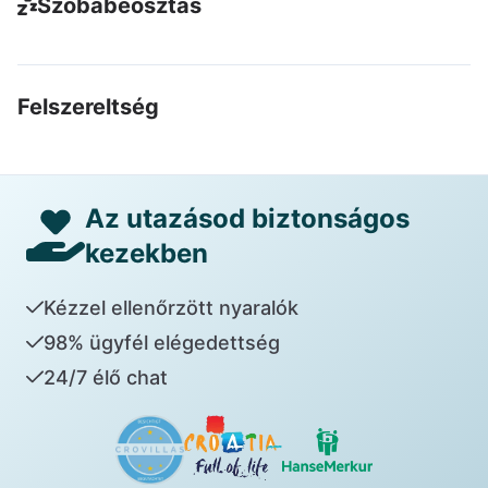
Szobabeosztás
Felszereltség
Az utazásod biztonságos
kezekben
Kézzel ellenőrzött nyaralók
98% ügyfél elégedettség
24/7 élő chat