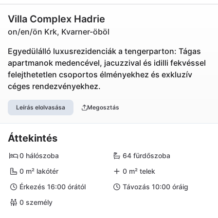
Villa Complex Hadrie
on/en/ön Krk, Kvarner-öböl
Egyedülálló luxusrezidenciák a tengerparton: Tágas
apartmanok medencével, jacuzzival és idilli fekvéssel
felejthetetlen csoportos élményekhez és exkluzív
céges rendezvényekhez.
Leírás elolvasása
Megosztás
Áttekintés
0 hálószoba
64 fürdőszoba
0 m² lakótér
0 m² telek
Érkezés 16:00 órától
Távozás 10:00 óráig
0 személy