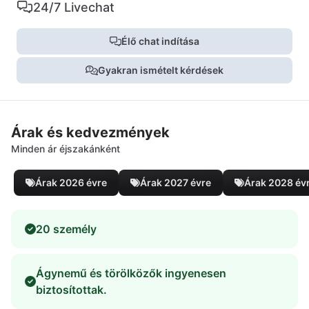
24/7 Livechat
Élő chat indítása
Gyakran ismételt kérdések
Árak és kedvezmények
Minden ár éjszakánként
Árak 2026 évre
Árak 2027 évre
Árak 2028 év
20 személy
Ágynemű és törölközők ingyenesen
biztosítottak.