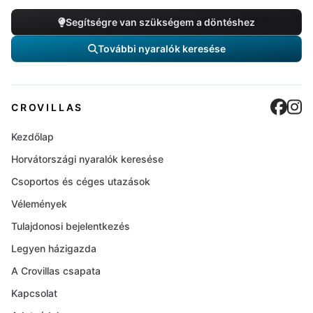
Segítségre van szükségem a döntéshez
További nyaralók keresése
Cro
C
CROVILLAS
Kezdőlap
Horvátországi nyaralók keresése
Csoportos és céges utazások
Vélemények
Tulajdonosi bejelentkezés
Legyen házigazda
A Crovillas csapata
Kapcsolat