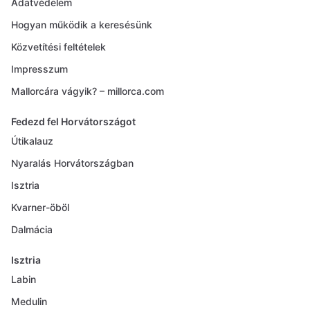
Adatvédelem
Hogyan működik a keresésünk
Közvetítési feltételek
Impresszum
Mallorcára vágyik? – millorca.com
Fedezd fel Horvátországot
Útikalauz
Nyaralás Horvátországban
Isztria
Kvarner-öböl
Dalmácia
Isztria
Labin
Medulin