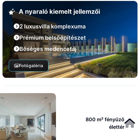
A nyaraló kiemelt jellemzői
2 luxusvilla komplexuma
Prémium belsőépítészet
Bőséges medencetáj
Fotógaléria
800 m² fényűző
élettér