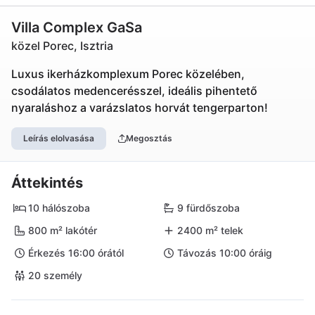
Villa Complex GaSa
közel Porec, Isztria
Luxus ikerházkomplexum Porec közelében,
csodálatos medencerésszel, ideális pihentető
nyaraláshoz a varázslatos horvát tengerparton!
Leírás elolvasása
Megosztás
Áttekintés
10 hálószoba
9 fürdőszoba
800 m² lakótér
2400 m² telek
Érkezés 16:00 órától
Távozás 10:00 óráig
20 személy