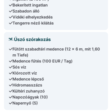
Bekerített ingatlan
Szabadon álló
Vidéki elhelyezkedés
Tengerre néző kilátás
Úszó szórakozás
Fűtött szabadtéri medence (12 x 6 m, mit 1,60
m Tiefe)
Medence fűtés (100 EUR / Tag)
Sós víz
Klórozott víz
Medence lépcső
Hidromasszázs
Kültéri zuhanyzó
Napozóágyak (10)
Napernyő (5)