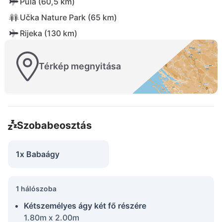
Pula (60,5 km)
Učka Nature Park (65 km)
Rijeka (130 km)
Térkép megnyitása
Szobabeosztás
1x Babaágy
1 hálószoba
Kétszemélyes ágy két fő részére
1.80m x 2.00m