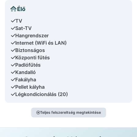
Élő
TV
Sat-TV
Hangrendszer
Internet (WiFi és LAN)
Biztonságos
Központi fűtés
Padlófűtés
Kandalló
Fakályha
Pellet kályha
Légkondicionálás (20)
Teljes felszereltség megtekintése