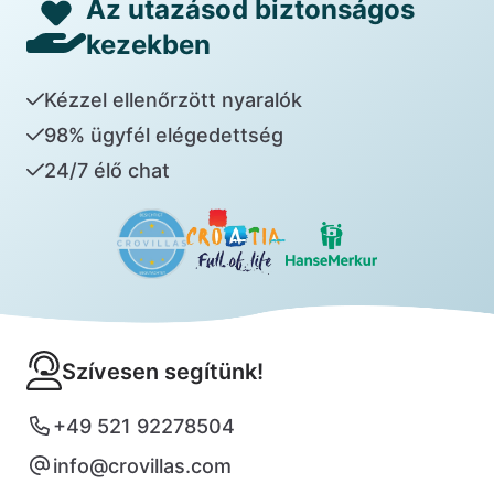
Az utazásod biztonságos
kezekben
Kézzel ellenőrzött nyaralók
98% ügyfél elégedettség
24/7 élő chat
Szívesen segítünk!
+49 521 92278504
info@crovillas.com