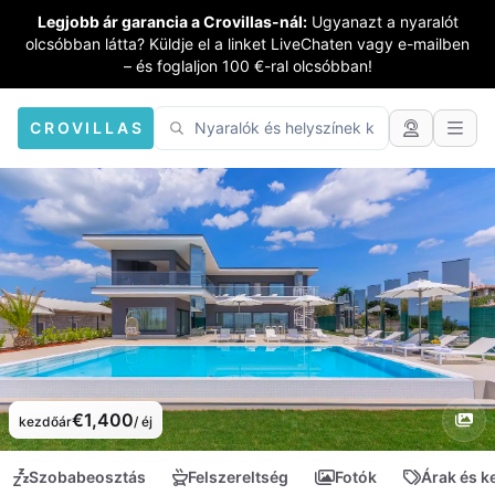
Legjobb ár garancia a Crovillas-nál:
Ugyanazt a nyaralót
olcsóbban látta? Küldje el a linket LiveChaten vagy e-mailben
– és foglaljon 100 €-ral olcsóbban!
CROVILLAS
€1,400
kezdőár
/ éj
Szobabeosztás
Felszereltség
Fotók
Árak és 