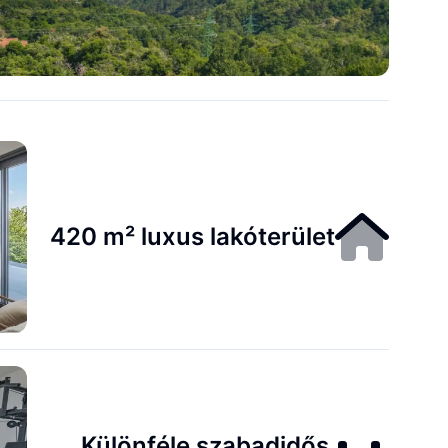
420 m² luxus lakóterület
Különféle szabadidős