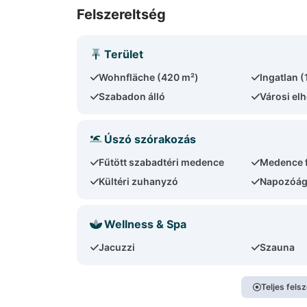
Felszereltség
Terület
Wohnfläche (420 m²)
Ingatlan 
Szabadon álló
Városi el
Úszó szórakozás
Fűtött szabadtéri medence
Medence 
Kültéri zuhanyzó
Napozóág
Wellness & Spa
Jacuzzi
Szauna
Teljes fels