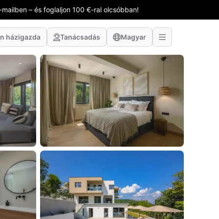
-mailben – és foglaljon 100 €-ral olcsóbban!
n házigazda
Tanácsadás
Magyar