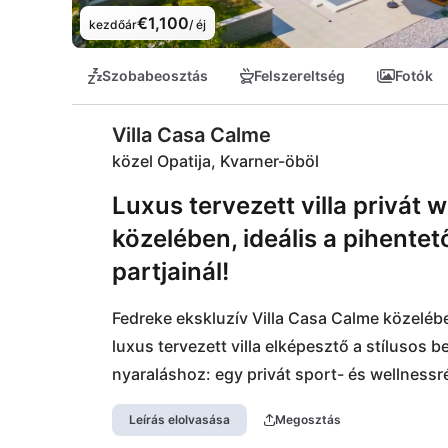
€1,100
kezdőár
/ éj
Szobabeosztás
Felszereltség
Fotók
Villa Casa Calme
közel Opatija, Kvarner-öböl
Luxus tervezett villa privát 
közelében, ideális a pihentet
partjainál!
Fedreke ekskluzív Villa Casa Calme közelében
luxus tervezett villa elképesztő a stílusos be
nyaraláshoz: egy privát sport- és wellnessré
Csak néhány perc alatt elérheti a Galeb étter
Leírás elolvasása
Megosztás
kedvelők számára az lenyűgöző Učka termés