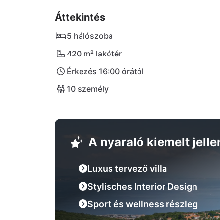
élénk Rijeka városa és a festői opatija óvá
Áttekintés
számára, aki a kényelmet kalanddal akarja ö
álomnyaralását a Villa Casa Calme-ban.
5 hálószoba
420 m² lakótér
Érkezés 16:00 órától
10 személy
A nyaraló kiemelt jell
Luxus tervező villa
Stylisches Interior Design
Sport és wellness részleg