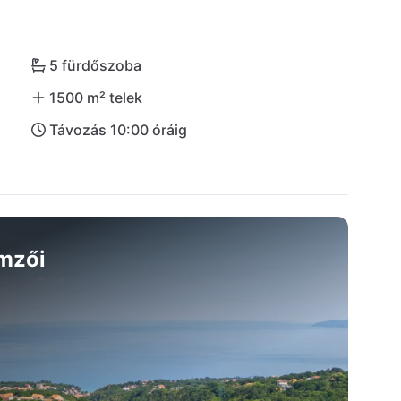
rosa is könnyen megközelíthető. Tökéletes mindenki 
sszekapcsolni! Hagyja elbűvölni magát és élvezze 
5 fürdőszoba
1500 m² telek
Távozás 10:00 óráig
emzői