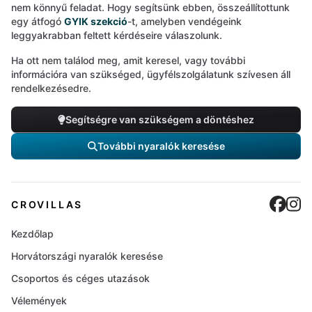
nem könnyű feladat. Hogy segítsünk ebben, összeállítottunk
egy átfogó
GYIK szekció
-t, amelyben vendégeink
leggyakrabban feltett kérdéseire válaszolunk.
Ha ott nem találod meg, amit keresel, vagy további
információra van szükséged, ügyfélszolgálatunk szívesen áll
rendelkezésedre.
Segítségre van szükségem a döntéshez
További nyaralók keresése
Cro
C
CROVILLAS
Kezdőlap
Horvátországi nyaralók keresése
Csoportos és céges utazások
Vélemények