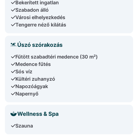
Bekerített ingatlan
Szabadon álló
Városi elhelyezkedés
Tengerre néző kilátás
Úszó szórakozás
Fűtött szabadtéri medence (30 m²)
Medence fűtés
Sós víz
Kültéri zuhanyzó
Napozóágyak
Napernyő
Wellness & Spa
Szauna