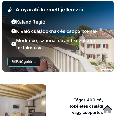
A nyaraló kiemelt jellemzői
Kaland Régió
Kiváló családoknak és csoportoknak
Medence, szauna, strand közelsége
tartalmazva
Fotógaléria
Tágas 400 m²,
tökéletes családi
vagy csoportos