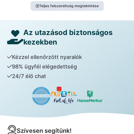
Teljes felszereltség megtekintése
Az utazásod biztonságos
kezekben
Kézzel ellenőrzött nyaralók
98% ügyfél elégedettség
24/7 élő chat
Szívesen segítünk!