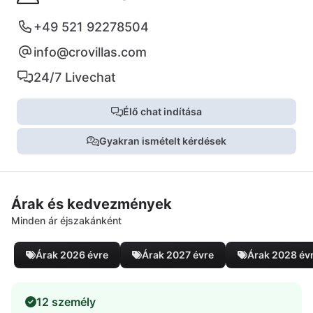
+49 521 92278504
info@crovillas.com
24/7 Livechat
Élő chat indítása
Gyakran ismételt kérdések
Árak és kedvezmények
Minden ár éjszakánként
Árak 2026 évre
Árak 2027 évre
Árak 2028 év
12 személy