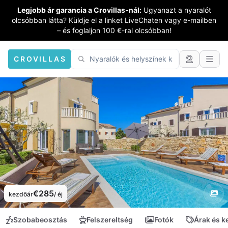
Legjobb ár garancia a Crovillas-nál:
Ugyanazt a nyaralót
olcsóbban látta? Küldje el a linket LiveChaten vagy e-mailben
– és foglaljon 100 €-ral olcsóbban!
CROVILLAS
€285
kezdőár
/ éj
Szobabeosztás
Felszereltség
Fotók
Árak és 