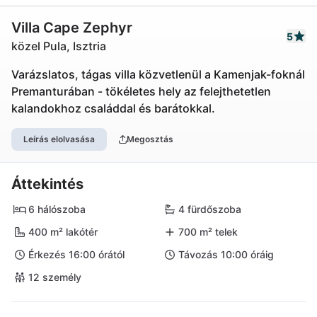
Villa Cape Zephyr
5
közel Pula, Isztria
Varázslatos, tágas villa közvetlenül a Kamenjak-foknál
Premanturában - tökéletes hely az felejthetetlen
kalandokhoz családdal és barátokkal.
Leírás elolvasása
Megosztás
Áttekintés
6 hálószoba
4 fürdőszoba
400 m² lakótér
700 m² telek
Érkezés 16:00 órától
Távozás 10:00 óráig
12 személy