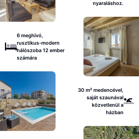
nyaraláshoz.
6 meghívó,
rusztikus-modern
hálószoba 12 ember
számára
30 m² medencével,
saját szaunával
közvetlenül a
házban