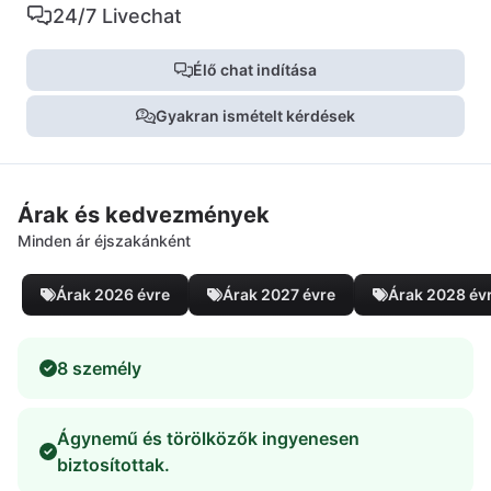
24/7 Livechat
Élő chat indítása
Gyakran ismételt kérdések
Árak és kedvezmények
Minden ár éjszakánként
Árak 2026 évre
Árak 2027 évre
Árak 2028 év
8 személy
Ágynemű és törölközők ingyenesen
biztosítottak.