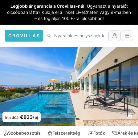
Legjobb ár garancia a Crovillas-nál:
Ugyanazt a nyaralót
olcsóbban látta? Küldje el a linket LiveChaten vagy e-mailben
– és foglaljon 100 €-ral olcsóbban!
CROVILLAS
€823
kezdőár
/ éj
Szobabeosztás
Felszereltség
Fotók
Árak és 