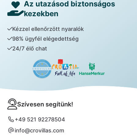
Az utazásod biztonságos
kezekben
Kézzel ellenőrzött nyaralók
98% ügyfél elégedettség
24/7 élő chat
Szívesen segítünk!
+49 521 92278504
info@crovillas.com