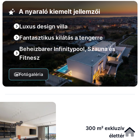
A nyaraló kiemelt jellemzői
Luxus design villa
Fantasztikus kilátás a tengerre
Beheizbarer Infinitypool, Szauna és
Fitnesz
Fotógaléria
300 m² exkluzív
élettér