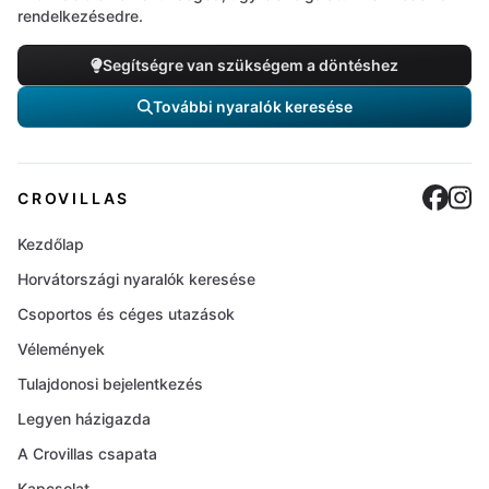
rendelkezésedre.
Segítségre van szükségem a döntéshez
További nyaralók keresése
Cro
C
CROVILLAS
Kezdőlap
Horvátországi nyaralók keresése
Csoportos és céges utazások
Vélemények
Tulajdonosi bejelentkezés
Legyen házigazda
A Crovillas csapata
Kapcsolat