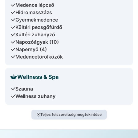
Medence lépcső
Hidromasszázs
Gyermekmedence
Kültéri pezsgőfürdő
Kültéri zuhanyzó
Napozóágyak (10)
Napernyő (4)
Medencetörölközők
Wellness & Spa
Szauna
Wellness zuhany
Teljes felszereltség megtekintése