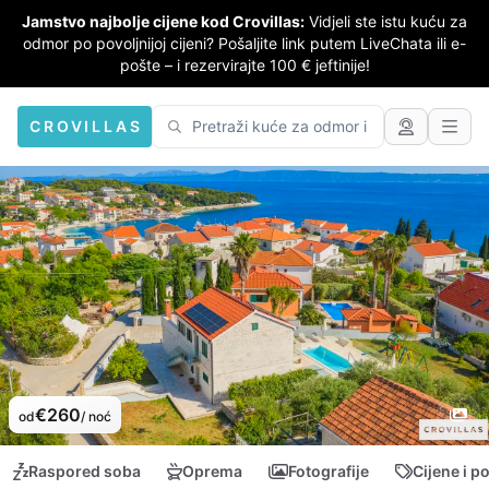
Jamstvo najbolje cijene kod Crovillas:
Vidjeli ste istu kuću za
odmor po povoljnijoj cijeni? Pošaljite link putem LiveChata ili e-
pošte – i rezervirajte 100 € jeftinije!
CROVILLAS
€260
od
/ noć
Raspored soba
Oprema
Fotografije
Cijene i p