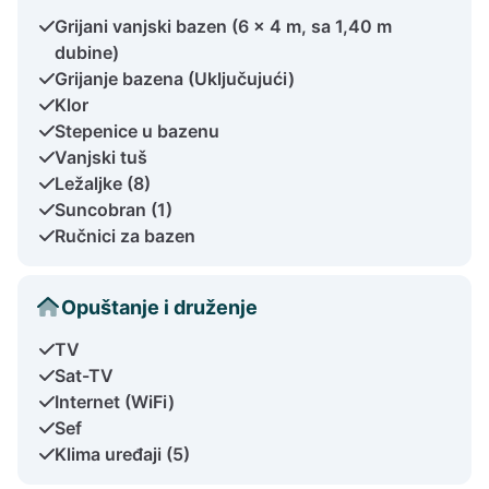
Grijani vanjski bazen (6 x 4 m, sa 1,40 m
dubine)
Grijanje bazena (Uključujući)
Klor
Stepenice u bazenu
Vanjski tuš
Ležaljke (8)
Suncobran (1)
Ručnici za bazen
Opuštanje i druženje
TV
Sat-TV
Internet (WiFi)
Sef
Klima uređaji (5)