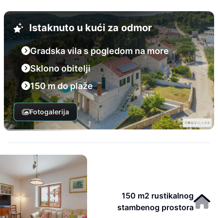
Istaknuto u kući za odmor
Gradska vila s pogledom na more
Sklono obitelji
150 m do plaže
Fotogalerija
150 m2 rustikalnog
stambenog prostora