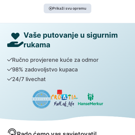
Prikaži svu opremu
Vaše putovanje u sigurnim
rukama
Ručno provjerene kuće za odmor
98% zadovoljstvo kupaca
24/7 livechat
Rado ćemo vas savjetovati!