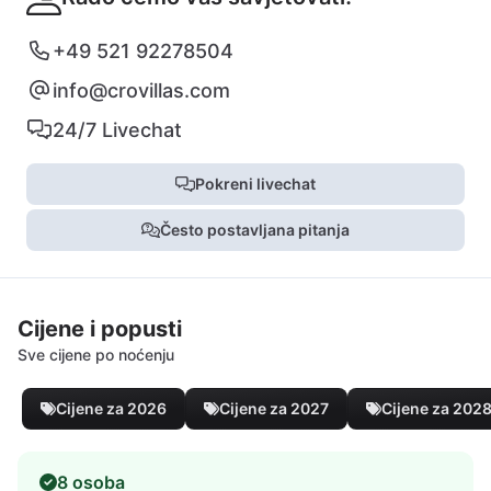
+49 521 92278504
info@crovillas.com
24/7 Livechat
Pokreni livechat
Često postavljana pitanja
Cijene i popusti
Sve cijene po noćenju
Cijene za 2026
Cijene za 2027
Cijene za 202
8 osoba