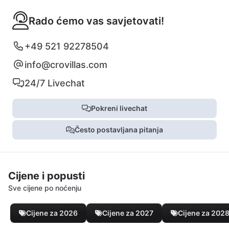
Rado ćemo vas savjetovati!
+49 521 92278504
info@crovillas.com
24/7 Livechat
Pokreni livechat
Često postavljana pitanja
Cijene i popusti
Sve cijene po noćenju
Cijene za 2026
Cijene za 2027
Cijene za 202