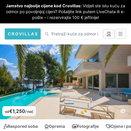
Jamstvo najbolje cijene kod Crovillas:
Vidjeli ste istu kuću za
odmor po povoljnijoj cijeni? Pošaljite link putem LiveChata ili e-
pošte – i rezervirajte 100 € jeftinije!
CROVILLAS
€1,250
od
/ noć
Raspored soba
Oprema
Fotografije
Cijene i p