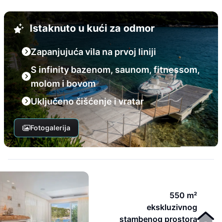
Istaknuto u kući za odmor
Zapanjujuća vila na prvoj liniji
S infinity bazenom, saunom, fitnessom,
molom i bovom
Uključeno čišćenje i vratar
Fotogalerija
550 m²
ekskluzivnog
stambenog prostora