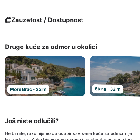
Zauzetost / Dostupnost
Druge kuće za odmor u okolici
Stara - 32 m
More Brac - 23 m
Još niste odlučili?
Ne brinite, razumijemo da odabir savršene kuće za odmor nije
lak zadatak. Kako bismo vam pomogli, sastavili smo opsežnu