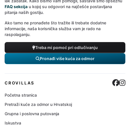
lak zadatak. Kako bismo vam pomogli, sastavili smo opsežnu
FAQ sekcija
u kojoj su odgovori na najčešće postavljana
pitanja naših gostiju.
Ako tamo ne pronađete što tražite ili trebate dodatne
informacije, naša korisnička služba vam je rado na
raspolaganju.
Treba mi pomoć pri odlučivanju
Pronađi više kuća za odmor
Cro
C
CROVILLAS
Početna stranica
Pretraži kuće za odmor u Hrvatskoj
Grupna i poslovna putovanja
Iskustva