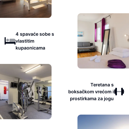
4 spavaće sobe s
vlastitim
kupaonicama
Teretana s
boksačkom vrećom i
prostirkama za jogu