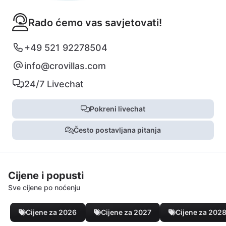
Rado ćemo vas savjetovati!
+49 521 92278504
info@crovillas.com
24/7 Livechat
Pokreni livechat
Često postavljana pitanja
Cijene i popusti
Sve cijene po noćenju
Cijene za 2026
Cijene za 2027
Cijene za 202