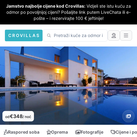
Jamstvo najbolje cijene kod Crovillas:
Vidjeli ste istu kuću za
odmor po povoljnijoj cijeni? Pošaljite link putem LiveChata ili e-
pošte – i rezervirajte 100 € jeftinije!
CROVILLAS
€348
od
/ noć
Raspored soba
Oprema
Fotografije
Cijene i p