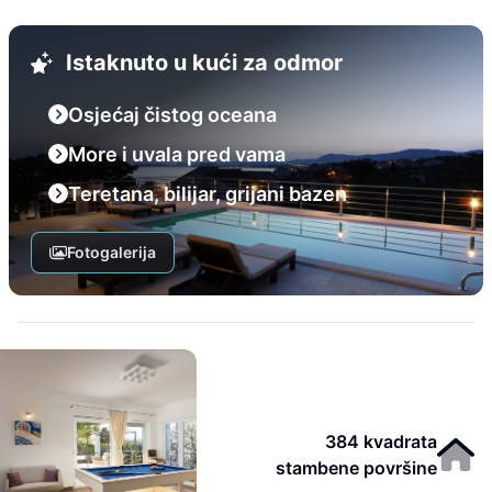
Istaknuto u kući za odmor
Osjećaj čistog oceana
More i uvala pred vama
Teretana, bilijar, grijani bazen
Fotogalerija
384 kvadrata
stambene površine