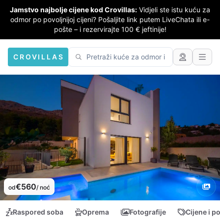
Jamstvo najbolje cijene kod Crovillas:
Vidjeli ste istu kuću za
odmor po povoljnijoj cijeni? Pošaljite link putem LiveChata ili e-
pošte – i rezervirajte 100 € jeftinije!
CROVILLAS
€560
od
/ noć
Raspored soba
Oprema
Fotografije
Cijene i p