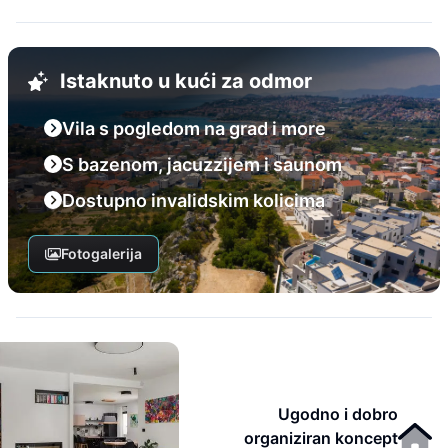
Istaknuto u kući za odmor
Vila s pogledom na grad i more
S bazenom, jacuzzijem i saunom
Dostupno invalidskim kolicima
Fotogalerija
Ugodno i dobro
organiziran koncept