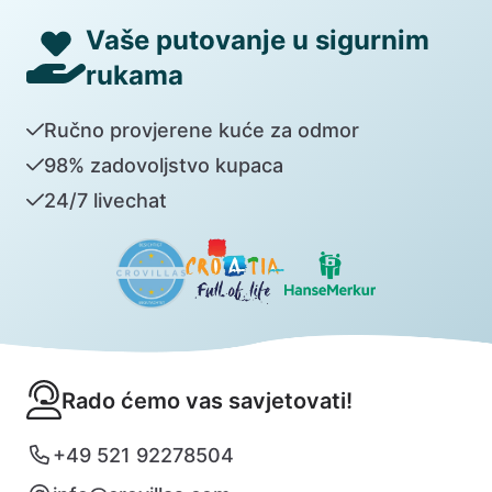
Vaše putovanje u sigurnim
rukama
Ručno provjerene kuće za odmor
98% zadovoljstvo kupaca
24/7 livechat
Rado ćemo vas savjetovati!
+49 521 92278504