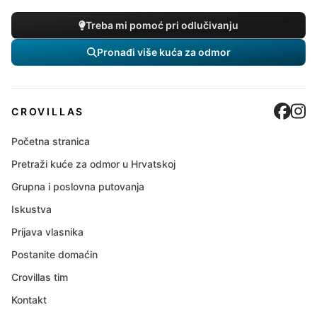
Treba mi pomoć pri odlučivanju
Pronađi više kuća za odmor
Cro
C
CROVILLAS
Početna stranica
Pretraži kuće za odmor u Hrvatskoj
Grupna i poslovna putovanja
Iskustva
Prijava vlasnika
Postanite domaćin
Crovillas tim
Kontakt