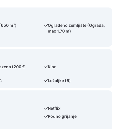
 (650 m²)
Ograđeno zemljište (Ograda,
max 1,70 m)
bazena (200 €
Klor
š
Ležaljke (6)
Netflix
Podno grijanje