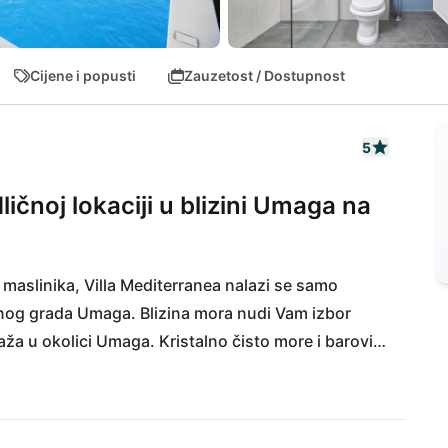
Cijene i popusti
Zauzetost / Dostupnost
5
ličnoj lokaciji u blizini Umaga na
u maslinika, Villa Mediterranea nalazi se samo 
og grada Umaga. Blizina mora nudi Vam izbor 
aža u okolici Umaga. Kristalno čisto more i barovi 
aži. U ovoj regiji bit ćete razmaženi i kulinarskim 
i ili u prekrasnom starom gradu Umagu, možete 
 gradovi Poreč i Rovinj također su vrijedni 