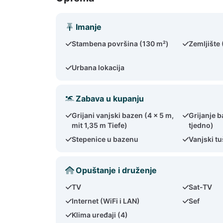
Imanje
Stambena površina (130 m²)
Zemljište
Urbana lokacija
Zabava u kupanju
Grijani vanjski bazen (4 x 5 m,
Grijanje 
mit 1,35 m Tiefe)
tjedno)
Stepenice u bazenu
Vanjski tu
Opuštanje i druženje
TV
Sat-TV
Internet (WiFi i LAN)
Sef
Klima uređaji (4)