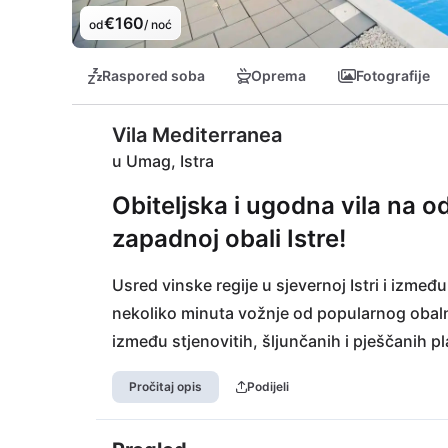
€160
od
/ noć
Raspored soba
Oprema
Fotografije
Vila Mediterranea
u Umag, Istra
Obiteljska i ugodna vila na od
zapadnoj obali Istre!
Usred vinske regije u sjevernoj Istri i izmeđ
nekoliko minuta vožnje od popularnog obaln
između stjenovitih, šljunčanih i pješčanih pl
na plaži savršen su dodatak vašem danu na pl
Pročitaj opis
Podijeli
užicima: Bilo neposredno uz more na šetnic
kušati tradicionalnu istarsku kuhinju. Obalni