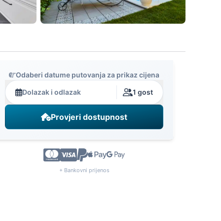
Odaberi datume putovanja za prikaz cijena
Dolazak i odlazak
1 gost
Provjeri dostupnost
+ Bankovni prijenos