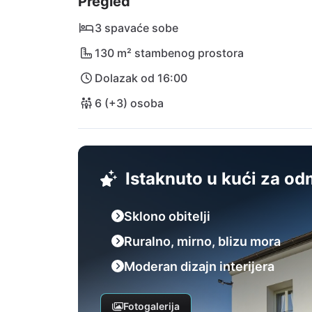
Pregled
jednodnevnog izleta. Prošećite uličicama sa 
Najbliža međunarodna zračna luka Pula (PUY
3 spavaće sobe
130 m² stambenog prostora
Dolazak od 16:00
6 (+3) osoba
Istaknuto u kući za o
Sklono obitelji
Ruralno, mirno, blizu mora
Moderan dizajn interijera
Fotogalerija