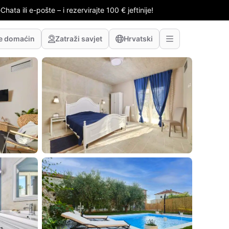
hata ili e-pošte – i rezervirajte 100 € jeftinije!
te domaćin
Zatraži savjet
Hrvatski