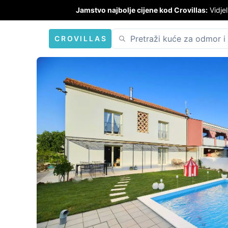
Jamstvo najbolje cijene kod Crovillas:
Vidjel
CROVILLAS