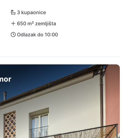
šarenim kućicama i pustite da dan završi na plaži. 
) udaljena je 83 km.
3 kupaonice
650 m² zemljišta
Odlazak do 10:00
dmor