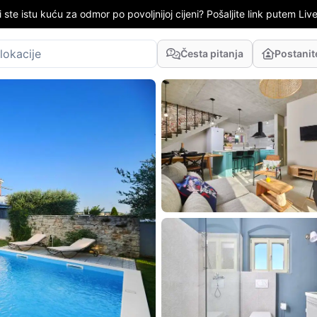
i ste istu kuću za odmor po povoljnijoj cijeni? Pošaljite link putem LiveC
Česta pitanja
Postani