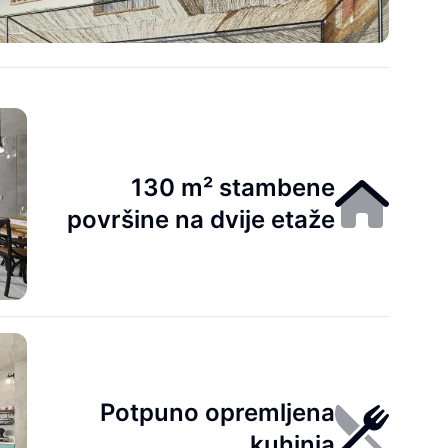
130 m² stambene
površine na dvije etaže
Potpuno opremljena
kuhinja