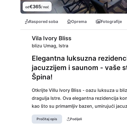
€365
od
/ noć
Raspored soba
Oprema
Fotografije
Vila Ivory Bliss
blizu Umag, Istra
Elegantna luksuzna rezidenci
jacuzzijem i saunom - vaše sti
Špina!
Otkrijte Villu Ivory Bliss - oazu luksuza u b
dragulja Istre. Ova elegantna rezidencija ko
kao što su primamljiv bazen, umirujući jacuz
savršeno urbano utočište u blizini mora. Už
Pročitaj opis
Podijeli
udaljenoj samo jedan kilometar, ili istražite