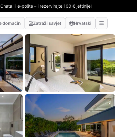
hata ili e-pošte – i rezervirajte 100 € jeftinije!
te domaćin
Zatraži savjet
Hrvatski