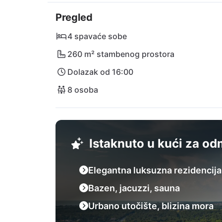
buticima. Kulinarska scena mami, kao i obliž
Pregled
Dopustite da vas očara štih Istre i pronađite 
4 spavaće sobe
260 m² stambenog prostora
Dolazak od 16:00
8 osoba
Istaknuto u kući za o
Elegantna luksuzna rezidencija
Bazen, jacuzzi, sauna
Urbano utočište, blizina mora