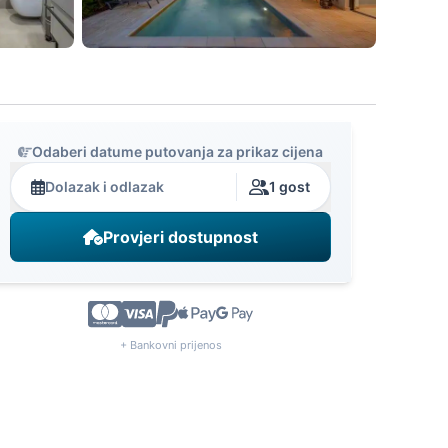
Odaberi datume putovanja za prikaz cijena
Dolazak i odlazak
1 gost
Provjeri dostupnost
+ Bankovni prijenos