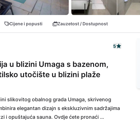
Cijene i popusti
Zauzetost / Dostupnost
5
ja u blizini Umaga s bazenom,
lsko utočište u blizini plaže
lizini slikovitog obalnog grada Umaga, skrivenog 
mbinira elegantan dizajn s ekskluzivnim sadržajima 
zi i opuštajuća sauna. Ovdje ćete pronaći 
ivajte u danima okupanim suncem na plaži Špina, 
 živahni Umag sa svojim šarmantnim kafićima i 