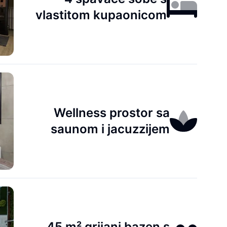
vlastitom kupaonicom
Wellness prostor sa
saunom i jacuzzijem
45 m² grijani bazen s