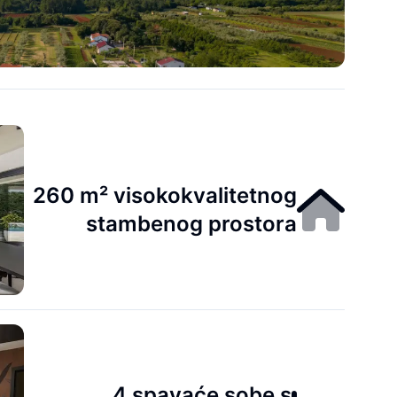
260 m² visokokvalitetnog
stambenog prostora
4 spavaće sobe s