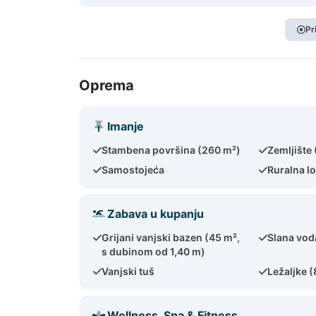
Pr
Oprema
Imanje
Stambena površina (260 m²)
Zemljište
Samostojeća
Ruralna lo
Zabava u kupanju
Grijani vanjski bazen (45 m²,
Slana vod
s dubinom od 1,40 m)
Vanjski tuš
Ležaljke (
Wellness, Spa & Fitness