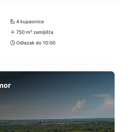
nja povijesna blaga od Novigrada do Rovinja. 
svoj odmor iz snova u Villi Ivory Bliss!
4 kupaonice
750 m² zemljišta
Odlazak do 10:00
dmor