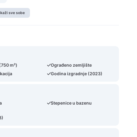
ikaži sve sobe
 (750 m²)
Ograđeno zemljište
kacija
Godina izgradnje (2023)
a
Stepenice u bazenu
8)