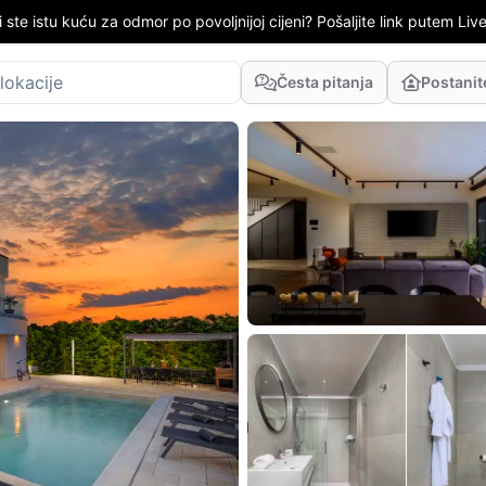
i ste istu kuću za odmor po povoljnijoj cijeni? Pošaljite link putem LiveC
Česta pitanja
Postani