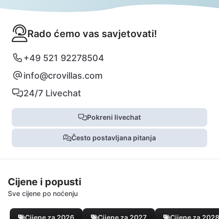
Rado ćemo vas savjetovati!
+49 521 92278504
info@crovillas.com
24/7 Livechat
Pokreni livechat
Često postavljana pitanja
Cijene i popusti
Sve cijene po noćenju
Cijene za 2026
Cijene za 2027
Cijene za 202