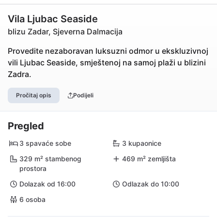
Vila Ljubac Seaside
blizu Zadar, Sjeverna Dalmacija
Provedite nezaboravan luksuzni odmor u ekskluzivnoj
vili Ljubac Seaside, smještenoj na samoj plaži u blizini
Zadra.
Pročitaj opis
Podijeli
Pregled
3 spavaće sobe
3 kupaonice
329 m² stambenog
469 m² zemljišta
prostora
Dolazak od 16:00
Odlazak do 10:00
6 osoba