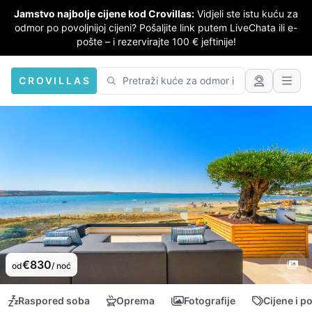
Jamstvo najbolje cijene kod Crovillas:
Vidjeli ste istu kuću za
odmor po povoljnijoj cijeni? Pošaljite link putem LiveChata ili e-
pošte – i rezervirajte 100 € jeftinije!
CROVILLAS
€830
od
/ noć
Raspored soba
Oprema
Fotografije
Cijene i p