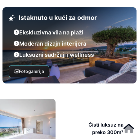
Istaknuto u kući za odmor
Ekskluzivna vila na plaži
Moderan dizajn interijera
Luksuzni sadržaji i wellness
Fotogalerija
Čisti luksuz na
preko 300m²