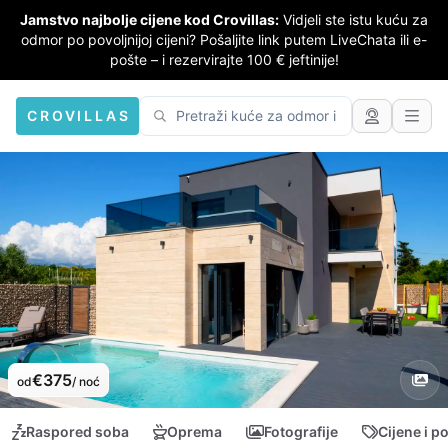
Jamstvo najbolje cijene kod Crovillas:
Vidjeli ste istu kuću za
odmor po povoljnijoj cijeni? Pošaljite link putem LiveChata ili e-
pošte – i rezervirajte 100 € jeftinije!
CROVILLAS
€375
od
/ noć
Raspored soba
Oprema
Fotografije
Cijene i p