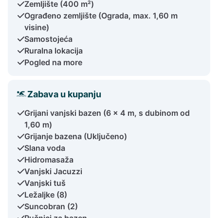
Zemljište (400 m²)
Ograđeno zemljište (Ograda, max. 1,60 m
visine)
Samostojeća
Ruralna lokacija
Pogled na more
Zabava u kupanju
Grijani vanjski bazen (6 x 4 m, s dubinom od
1,60 m)
Grijanje bazena (Uključeno)
Slana voda
Hidromasaža
Vanjski Jacuzzi
Vanjski tuš
Ležaljke (8)
Suncobran (2)
Ručnici za bazen