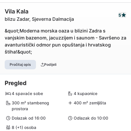
Vila Kala
5
blizu Zadar, Sjeverna Dalmacija
&quot;Moderna morska oaza u blizini Zadra s
vanjskim bazenom, jacuzzijem i saunom - Savršeno za
avanturistički odmor pun opuštanja i hrvatskog
štiha!&quot;
Pročitaj opis
Podijeli
Pregled
4 spavaće sobe
4 kupaonice
300 m² stambenog
400 m² zemljišta
prostora
Dolazak od 16:00
Odlazak do 10:00
8 (+1) osoba