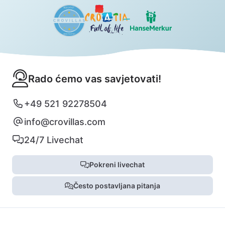
Rado ćemo vas savjetovati!
+49 521 92278504
info@crovillas.com
24/7 Livechat
Pokreni livechat
Često postavljana pitanja