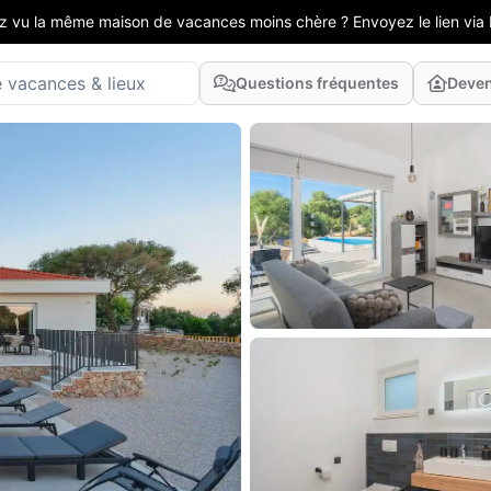
z vu la même maison de vacances moins chère ? Envoyez le lien via 
Questions fréquentes
Deven