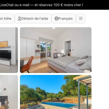
LiveChat ou e-mail — et réservez 100 € moins cher !
ir hôte
Obtenir de l'aide
Français