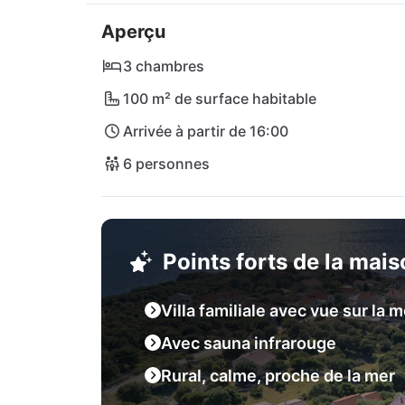
À proximité immédiate, tu trouveras le restau
Aperçu
proposent de délicieuses spécialités local
Beach ou fais une excursion dans la vibrant
3 chambres
animée et sa célèbre plage de Zrće.

100 m² de surface habitable
Arrivée à partir de 16:00
Viens découvrir la beauté de la Croatie de pr
Croatia Heaven !
6 personnes
Points forts de la mai
Villa familiale avec vue sur la m
Avec sauna infrarouge
Rural, calme, proche de la mer