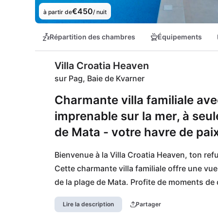
€450
à partir de
/ nuit
Répartition des chambres
Équipements
Villa Croatia Heaven
sur Pag, Baie de Kvarner
Charmante villa familiale av
imprenable sur la mer, à seu
de Mata - votre havre de paix 
Bienvenue à la Villa Croatia Heaven, ton refug
Cette charmante villa familiale offre une vu
de la plage de Mata. Profite de moments de d
la vie quotidienne dans ton sauna infrarouge
Lire la description
Partager