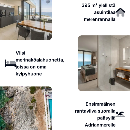
395 m² ylellistä
asuintilaa
merenrannalla
Viisi
merinäköalahuonetta,
joissa on oma
kylpyhuone
Ensimmäinen
rantaviiva suoralla
pääsyllä
Adrianmerelle