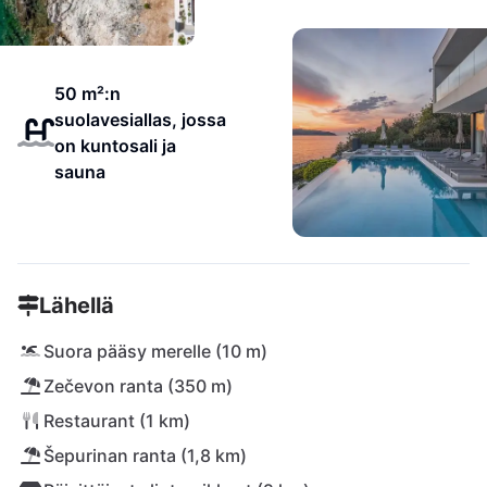
50 m²:n
suolavesiallas, jossa
on kuntosali ja
sauna
Lähellä
Suora pääsy merelle (10 m)
Zečevon ranta (350 m)
Restaurant (1 km)
Šepurinan ranta (1,8 km)