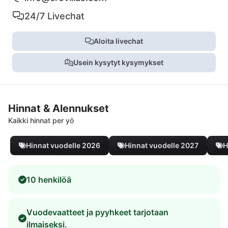
24/7 Livechat
Aloita livechat
Usein kysytyt kysymykset
Hinnat & Alennukset
Kaikki hinnat per yö
Hinnat vuodelle 2026
Hinnat vuodelle 2027
H
10 henkilöä
Vuodevaatteet ja pyyhkeet tarjotaan
ilmaiseksi.