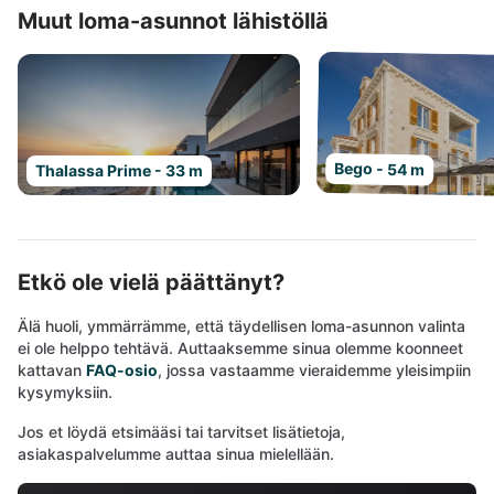
Muut loma-asunnot lähistöllä
Bego - 54 m
Thalassa Prime - 33 m
Etkö ole vielä päättänyt?
Älä huoli, ymmärrämme, että täydellisen loma-asunnon valinta
ei ole helppo tehtävä. Auttaaksemme sinua olemme koonneet
kattavan
FAQ-osio
, jossa vastaamme vieraidemme yleisimpiin
kysymyksiin.
Jos et löydä etsimääsi tai tarvitset lisätietoja,
asiakaspalvelumme auttaa sinua mielellään.