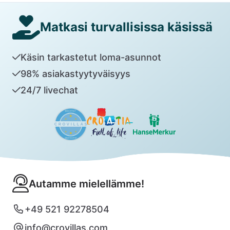
Matkasi turvallisissa käsissä
Käsin tarkastetut loma-asunnot
98% asiakastyytyväisyys
24/7 livechat
Autamme mielellämme!
+49 521 92278504
info@crovillas.com