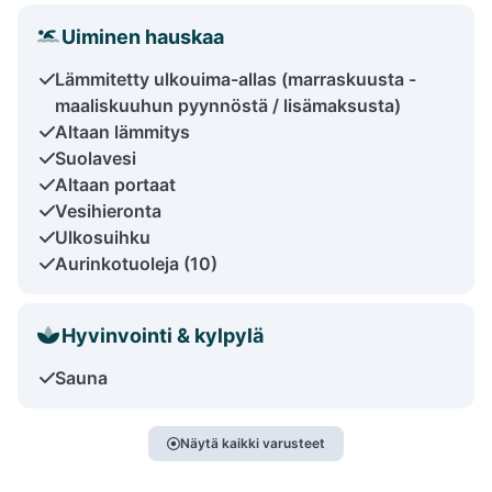
Uiminen hauskaa
Lämmitetty ulkouima-allas (marraskuusta -
maaliskuuhun pyynnöstä / lisämaksusta)
Altaan lämmitys
Suolavesi
Altaan portaat
Vesihieronta
Ulkosuihku
Aurinkotuoleja (10)
Hyvinvointi & kylpylä
Sauna
Näytä kaikki varusteet