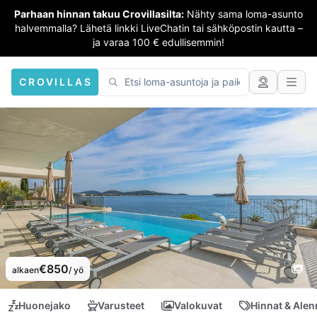
Parhaan hinnan takuu Crovillasilta:
Nähty sama loma-asunto
halvemmalla? Lähetä linkki LiveChatin tai sähköpostin kautta –
ja varaa 100 € edullisemmin!
CROVILLAS
€850
alkaen
/ yö
Huonejako
Varusteet
Valokuvat
Hinnat & Ale