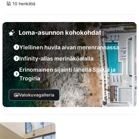
10 henkilöä
Loma-asunnon kohokohdat
Ylellinen huvila aivan merenrannassa
Infinity-allas merinäköalalla
Erinomainen sijainti lähellä Splitiä ja
Trogiria
Valokuvagalleria