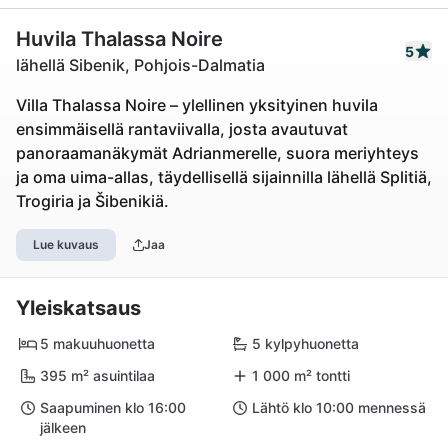
Huvila Thalassa Noire
5
lähellä Sibenik, Pohjois-Dalmatia
Villa Thalassa Noire – ylellinen yksityinen huvila
ensimmäisellä rantaviivalla, josta avautuvat
panoraamanäkymät Adrianmerelle, suora meriyhteys
ja oma uima-allas, täydellisellä sijainnilla lähellä Splitiä,
Trogiria ja Šibenikiä.
Lue kuvaus
Jaa
Yleiskatsaus
5 makuuhuonetta
5 kylpyhuonetta
395 m² asuintilaa
1 000 m² tontti
Saapuminen klo 16:00
Lähtö klo 10:00 mennessä
jälkeen