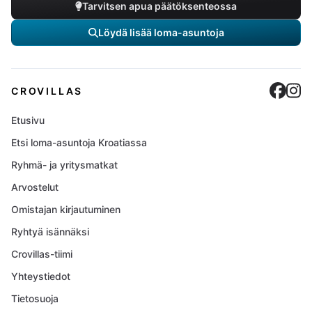
Tarvitsen apua päätöksenteossa
Löydä lisää loma-asuntoja
Cro
C
CROVILLAS
Etusivu
Etsi loma-asuntoja Kroatiassa
Ryhmä- ja yritysmatkat
Arvostelut
Omistajan kirjautuminen
Ryhtyä isännäksi
Crovillas-tiimi
Yhteystiedot
Tietosuoja