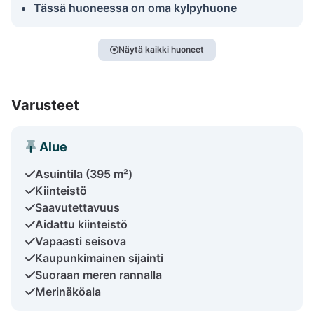
Tässä huoneessa on oma kylpyhuone
Näytä kaikki huoneet
Varusteet
Alue
Asuintila (395 m²)
Kiinteistö
Saavutettavuus
Aidattu kiinteistö
Vapaasti seisova
Kaupunkimainen sijainti
Suoraan meren rannalla
Merinäköala