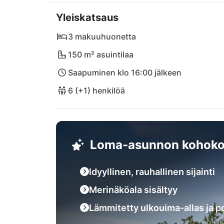
Yleiskatsaus
Tutustu viehättäviin paikkoihin Vinišće ja Mari
historiallisen Trogirin kapeilla kaduilla. Re
3 makuuhuonetta
Supermarketit ja kodikkaat ravintolat, kute
150 m² asuintilaa
saavutettavissa. Täydellinen vetäytymispaikk
Saapuminen klo 16:00 jälkeen
6 (+1) henkilöä
Loma-asunnon kohoko
Idyyllinen, rauhallinen sijainti
Merinäköala sisältyy
Lämmitetty ulkouima-allas ja