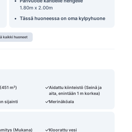
Parivuode kahdelle hengelle
1.80m x 2.00m
Tässä huoneessa on oma kylpyhuone
ä kaikki huoneet
 (451 m²)
Aidattu kiinteistö (Seinä ja
aita, enintään 1 m korkea)
 sijainti
Merinäköala
mmitys (Mukana)
Kloorattu vesi