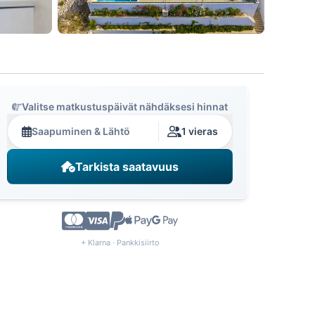
Valitse matkustuspäivät nähdäksesi hinnat
Saapuminen & Lähtö
1 vieras
Tarkista saatavuus
+ Klarna · Pankkisiirto