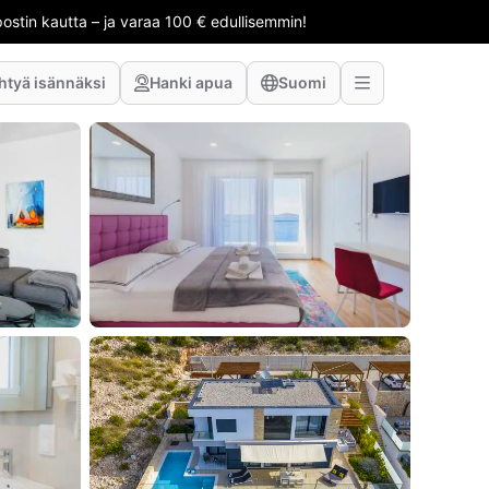
stin kautta – ja varaa 100 € edullisemmin!
htyä isännäksi
Hanki apua
Suomi