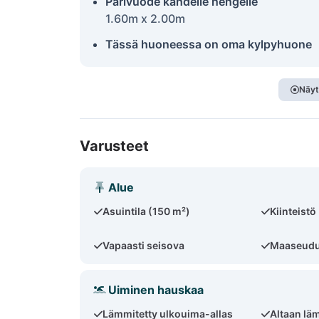
Parivuode kahdelle hengelle
1.60m x 2.00m
Tässä huoneessa on oma kylpyhuone
Näyt
Varusteet
Alue
Asuintila (150 m²)
Kiinteistö
Vapaasti seisova
Maaseudun
Uiminen hauskaa
Lämmitetty ulkouima-allas
Altaan lä