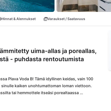
Hinnat & Alennukset
Varaukset / Saatavuus
lämmitetty uima-allas ja poreallas,
stä - puhdasta rentoutumista
sa Plava Voda B! Tämä idyllinen keidas, vain 100 
a sinulle kaiken unohtumattoman loman viettoon. 
silta tai hemmottele itseäsi porealtaassa 
jainti lähellä Splitiä lupaa täydellistä 