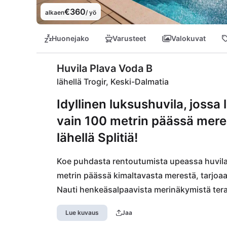
€360
alkaen
/ yö
Huonejako
Varusteet
Valokuvat
Huvila Plava Voda B
lähellä Trogir, Keski-Dalmatia
Idyllinen luksushuvila, jossa 
vain 100 metrin päässä mere
lähellä Splitiä!
Koe puhdasta rentoutumista upeassa huvilas
metrin päässä kimaltavasta merestä, tarjoa
Nauti henkeäsalpaavista merinäkymistä teras
varustetussa ulkouima-altaassa. Rauhallinen si
Lue kuvaus
Jaa
rentoutumista.
