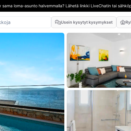
 sama loma-asunto halvemmalla? Lähetä linkki LiveChatin tai sähköpo
Usein kysytyt kysymykset
Ry