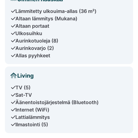
Lämmitetty ulkouima-allas (36 m²)
Altaan lämmitys (Mukana)
Altaan portaat
Ulkosuihku
Aurinkotuoleja (8)
Aurinkovarjo (2)
Allas pyyhkeet
Living
TV (5)
Sat-TV
Äänentoistojärjestelmä (Bluetooth)
Internet (WiFi)
Lattialämmitys
Ilmastointi (5)