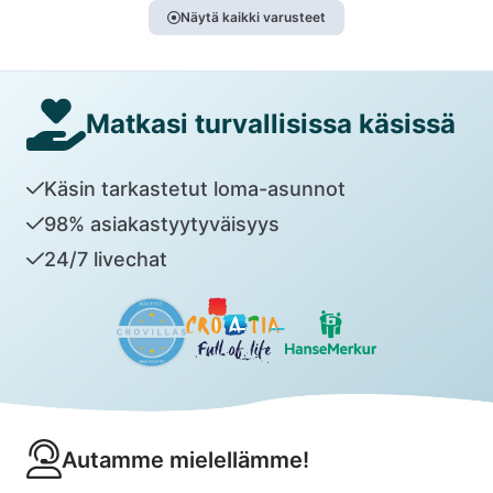
Näytä kaikki varusteet
Matkasi turvallisissa käsissä
Käsin tarkastetut loma-asunnot
98% asiakastyytyväisyys
24/7 livechat
Autamme mielellämme!