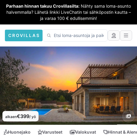
Parhaan hinnan takuu Crovillasilta:
Nähty sama loma-asunto
halvemmalla? Lähetä linkki LiveChatin tai sähköpostin kautta –
ja varaa 100 € edullisemmin!
CROVILLAS
€399
alkaen
/ yö
Huonejako
Varusteet
Valokuvat
Hinnat & Ale