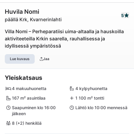
Huvila Nomi
5
päällä Krk, Kvarnerinlahti
Villa Nomi – Perheparatiisi uima-altaalla ja hauskoilla
aktiviteeteilla Krkin saarella, rauhallisessa ja
idyllisessä ympäristössä
Lue kuvaus
Jaa
Yleiskatsaus
4 makuuhuonetta
4 kylpyhuonetta
167 m² asuintilaa
1 100 m² tontti
Saapuminen klo 16:00
Lähtö klo 10:00 mennessä
jälkeen
8 (+2) henkilöä