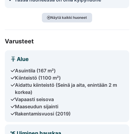
Näytä kaikki huoneet
Varusteet
Alue
Asuintila (167 m²)
Kiinteistö (1100 m²)
Aidattu kiinteistö (Seinä ja aita, enintään 2 m
korkea)
Vapaasti seisova
Maaseudun sijainti
Rakentamisvuosi (2019)
Uiminen hauskaa