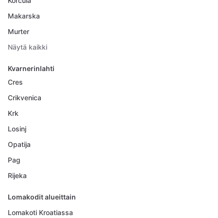
Korcula
Makarska
Murter
Näytä kaikki
Kvarnerinlahti
Cres
Crikvenica
Krk
Losinj
Opatija
Pag
Rijeka
Lomakodit alueittain
Lomakoti Kroatiassa