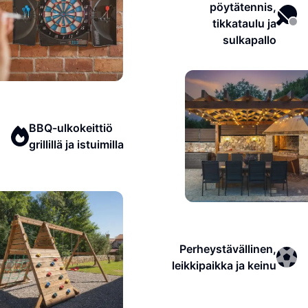
pöytätennis,
tikkataulu ja
sulkapallo
BBQ-ulkokeittiö
grillillä ja istuimilla
Perheystävällinen,
leikkipaikka ja keinu