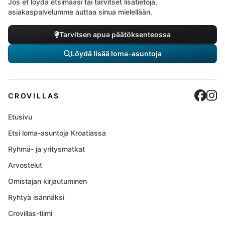
Jos et löydä etsimääsi tai tarvitset lisätietoja,
asiakaspalvelumme auttaa sinua mielellään.
Tarvitsen apua päätöksenteossa
Löydä lisää loma-asuntoja
Cro
C
CROVILLAS
Etusivu
Etsi loma-asuntoja Kroatiassa
Ryhmä- ja yritysmatkat
Arvostelut
Omistajan kirjautuminen
Ryhtyä isännäksi
Crovillas-tiimi