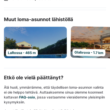
Muut loma-asunnot lähistöllä
Glabrova - 1.7 km
LaRossa - 465 m
Etkö ole vielä päättänyt?
Älä huoli, ymmärrämme, että täydellisen loma-asunnon valinta
ei ole helppo tehtävä. Auttaaksemme sinua olemme koonneet
kattavan
FAQ-osio
, jossa vastaamme vieraidemme yleisimpiin
kysymyksiin.