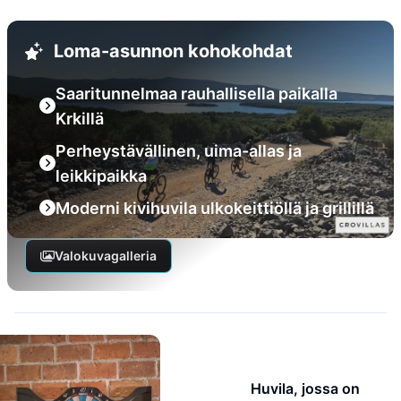
Loma-asunnon kohokohdat
Saaritunnelmaa rauhallisella paikalla
Krkillä
Perheystävällinen, uima-allas ja
leikkipaikka
Moderni kivihuvila ulkokeittiöllä ja grillillä
Valokuvagalleria
Huvila, jossa on