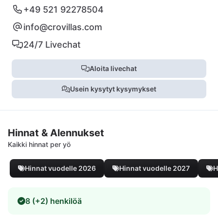
+49 521 92278504
info@crovillas.com
24/7 Livechat
Aloita livechat
Usein kysytyt kysymykset
Hinnat & Alennukset
Kaikki hinnat per yö
Hinnat vuodelle 2026
Hinnat vuodelle 2027
H
8 (+2) henkilöä