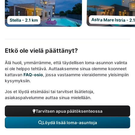
Astra Mare Istria - 2.
Stella - 2.1 km
Etkö ole vielä päättänyt?
Älä huoli, ymmärrämme, että täydellisen loma-asunnon valinta
ei ole helppo tehtävä. Auttaaksemme sinua olemme koonneet
kattavan
FAQ-osio
, jossa vastaamme vieraidemme yleisimpiin
kysymyksiin.
Jos et löydä etsimääsi tai tarvitset lisätietoja,
asiakaspalvelumme auttaa sinua mielellään.
Tarvitsen apua päätöksenteossa
Löydä lisää loma-asuntoja