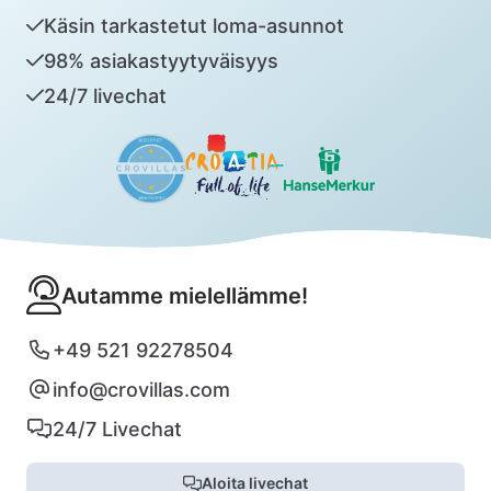
Käsin tarkastetut loma-asunnot
98% asiakastyytyväisyys
24/7 livechat
Autamme mielellämme!
+49 521 92278504
info@crovillas.com
24/7 Livechat
Aloita livechat