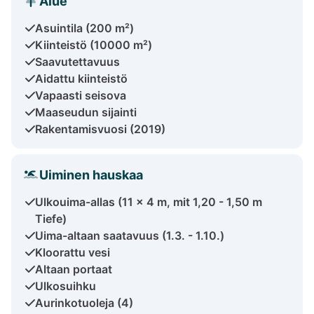
Alue
Asuintila (200 m²)
Kiinteistö (10000 m²)
Saavutettavuus
Aidattu kiinteistö
Vapaasti seisova
Maaseudun sijainti
Rakentamisvuosi (2019)
Uiminen hauskaa
Ulkouima-allas (11 x 4 m, mit 1,20 - 1,50 m
Tiefe)
Uima-altaan saatavuus (1.3. - 1.10.)
Kloorattu vesi
Altaan portaat
Ulkosuihku
Aurinkotuoleja (4)