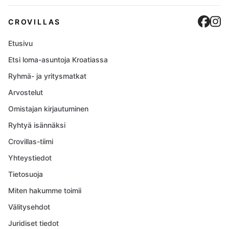
Cro
C
CROVILLAS
Etusivu
Etsi loma-asuntoja Kroatiassa
Ryhmä- ja yritysmatkat
Arvostelut
Omistajan kirjautuminen
Ryhtyä isännäksi
Crovillas-tiimi
Yhteystiedot
Tietosuoja
Miten hakumme toimii
Välitysehdot
Juridiset tiedot