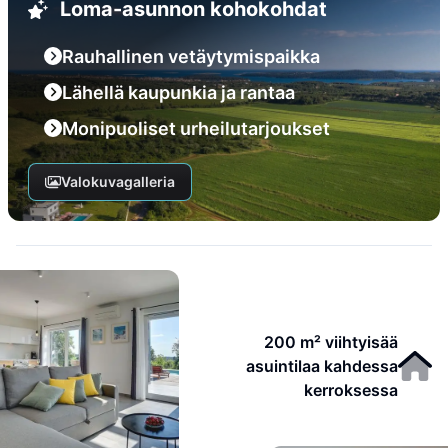
Loma-asunnon kohokohdat
Rauhallinen vetäytymispaikka
Lähellä kaupunkia ja rantaa
Monipuoliset urheilutarjoukset
Valokuvagalleria
200 m² viihtyisää
asuintilaa kahdessa
kerroksessa