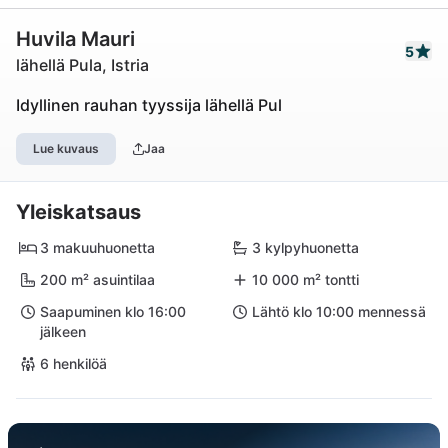
Huvila Mauri
5
lähellä Pula, Istria
Idyllinen rauhan tyyssija lähellä Pul
Lue kuvaus
Jaa
Yleiskatsaus
3 makuuhuonetta
3 kylpyhuonetta
200 m² asuintilaa
10 000 m² tontti
Saapuminen klo 16:00
Lähtö klo 10:00 mennessä
jälkeen
6 henkilöä