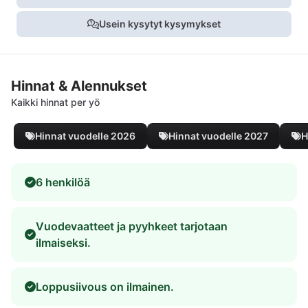
Usein kysytyt kysymykset
Hinnat & Alennukset
Kaikki hinnat per yö
Hinnat vuodelle 2026
Hinnat vuodelle 2027
H
6 henkilöä
Vuodevaatteet ja pyyhkeet tarjotaan
ilmaiseksi.
Loppusiivous on ilmainen.