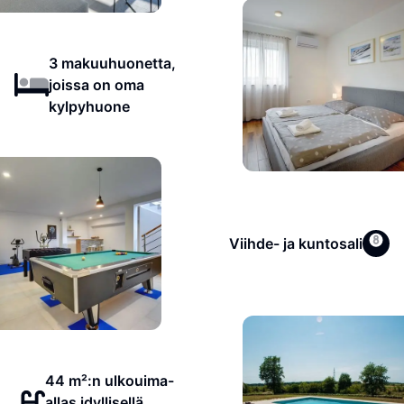
3 makuuhuonetta,
joissa on oma
kylpyhuone
Viihde- ja kuntosali
44 m²:n ulkouima-
allas idyllisellä