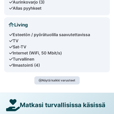
Aurinkovarjo (3)
Allas pyyhkeet
Living
Esteetön / pyörätuolilla saavutettavissa
TV
Sat-TV
Internet (WiFi, 50 Mbit/s)
Turvallinen
Ilmastointi (4)
Näytä kaikki varusteet
Matkasi turvallisissa käsissä