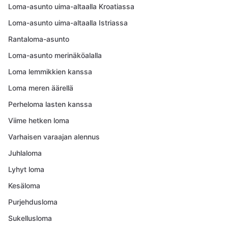
Loma-asunto uima-altaalla Kroatiassa
Loma-asunto uima-altaalla Istriassa
Rantaloma-asunto
Loma-asunto merinäköalalla
Loma lemmikkien kanssa
Loma meren äärellä
Perheloma lasten kanssa
Viime hetken loma
Varhaisen varaajan alennus
Juhlaloma
Lyhyt loma
Kesäloma
Purjehdusloma
Sukellusloma