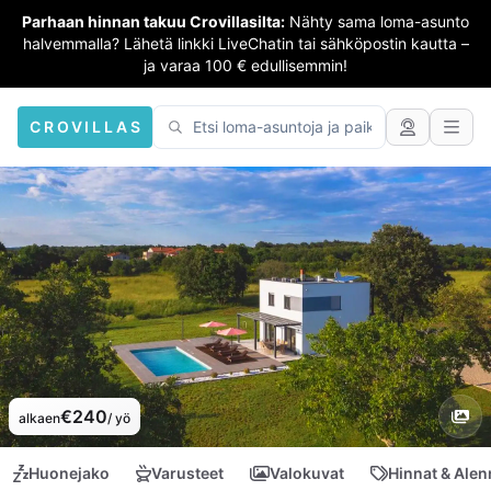
Parhaan hinnan takuu Crovillasilta:
Nähty sama loma-asunto
halvemmalla? Lähetä linkki LiveChatin tai sähköpostin kautta –
ja varaa 100 € edullisemmin!
CROVILLAS
€240
alkaen
/ yö
Huonejako
Varusteet
Valokuvat
Hinnat & Ale