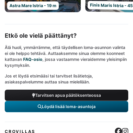
Finis Maris Istria - 4
Astra Mare Istria - 19 m
Etkö ole vielä päättänyt?
Älä huoli, ymmärrämme, että täydellisen loma-asunnon valinta
ei ole helppo tehtävä. Auttaaksemme sinua olemme koonneet
kattavan
FAQ-osio
, jossa vastaamme vieraidemme yleisimpiin
kysymyksiin.
Jos et löydä etsimääsi tai tarvitset lisätietoja,
asiakaspalvelumme auttaa sinua mielellään.
Tarvitsen apua päätöksenteossa
Löydä lisää loma-asuntoja
Cro
C
CROVILLAS