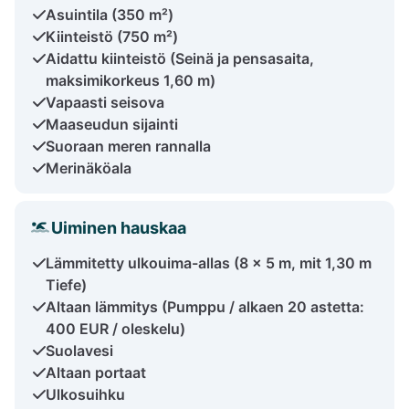
Asuintila (350 m²)
Kiinteistö (750 m²)
Aidattu kiinteistö (Seinä ja pensasaita,
maksimikorkeus 1,60 m)
Vapaasti seisova
Maaseudun sijainti
Suoraan meren rannalla
Merinäköala
Uiminen hauskaa
Lämmitetty ulkouima-allas (8 x 5 m, mit 1,30 m
Tiefe)
Altaan lämmitys (Pumppu / alkaen 20 astetta:
400 EUR / oleskelu)
Suolavesi
Altaan portaat
Ulkosuihku