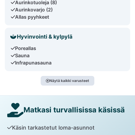
Aurinkotuoleja (8)
Aurinkovarjo (2)
Allas pyyhkeet
Hyvinvointi & kylpylä
Poreallas
Sauna
Infrapunasauna
Näytä kaikki varusteet
Matkasi turvallisissa käsissä
Käsin tarkastetut loma-asunnot