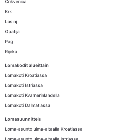
Crikvenica
Krk
Losinj
Opatija
Pag
Rijeka
Lomakodit alueittain
Lomakoti Kroatiassa
Lomakoti Istriassa
Lomakoti Kvarnerinlahdella
Lomakoti Dalmatiassa
Lomasuunnittelu
Loma-asunto uima-altaalla Kroatiassa
Loma-asunto uima-altaalla Istriassa