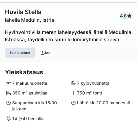
Huvila Stella
4.8
lähellä Medulin, Istria
Hyvinvointivilla meren läheisyydessä lähellä Medulinia
Istriassa, täydellinen suurille lomaryhmille sopiva.
Lue kuvaus
Jaa
Yleiskatsaus
7 makuuhuonetta
7 kylpyhuonetta
350 m² asuintilaa
750 m² tontti
Saapuminen klo 16:00
Lähtö klo 10:00 mennessä
jälkeen
14 (+4) henkilöä