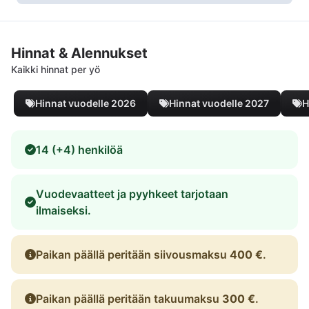
Hinnat & Alennukset
Kaikki hinnat per yö
Hinnat vuodelle 2026
Hinnat vuodelle 2027
H
14 (+4) henkilöä
Vuodevaatteet ja pyyhkeet tarjotaan
ilmaiseksi.
Paikan päällä peritään siivousmaksu
400 €
.
Paikan päällä peritään takuumaksu
300 €
.