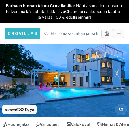
Parhaan hinnan takuu Crovillasilta:
Nähty sama loma-asunto
halvemmalla? Lähetä linkki LiveChatin tai sähköpostin kautta –
ja varaa 100 € edullisemmin!
CROVILLAS
€320
alkaen
/ yö
Huonejako
Varusteet
Valokuvat
Hinnat & Ale