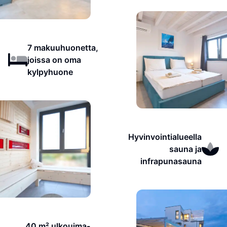
7 makuuhuonetta,
joissa on oma
kylpyhuone
Hyvinvointialueella
sauna ja
infrapunasauna
40 m² ulkouima-