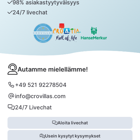
98% asiakastyytyväisyys
24/7 livechat
Autamme mielellämme!
+49 521 92278504
info@crovillas.com
24/7 Livechat
Aloita livechat
Usein kysytyt kysymykset