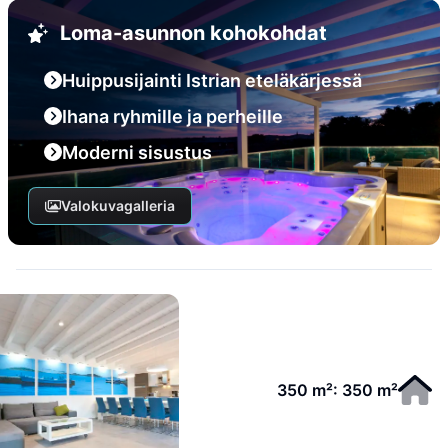
Loma-asunnon kohokohdat
Huippusijainti Istrian eteläkärjessä
Ihana ryhmille ja perheille
Moderni sisustus
Valokuvagalleria
350 m²: 350 m²