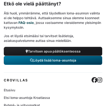
Etkö ole vielä päättänyt?
Älä huoli, ymmärrämme, että täydellisen loma-asunnon valinta
ei ole helppo tehtävä. Auttaaksemme sinua olemme koonneet
kattavan
FAQ-osio
, jossa vastaamme vieraidemme yleisimpiin
kysymyksiin.
Jos et löydä etsimääsi tai tarvitset lisätietoja,
asiakaspalvelumme auttaa sinua mielellään.
Tarvitsen apua päätöksenteossa
Löydä lisää loma-asuntoja
Cro
C
CROVILLAS
Etusivu
Etsi loma-asuntoja Kroatiassa
Ryhmä- ja yritysmatkat