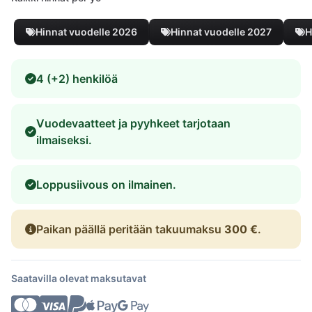
Hinnat vuodelle 2026
Hinnat vuodelle 2027
H
4 (+2) henkilöä
Vuodevaatteet ja pyyhkeet tarjotaan
ilmaiseksi.
Loppusiivous on ilmainen.
Paikan päällä peritään takuumaksu
300 €
.
Saatavilla olevat maksutavat