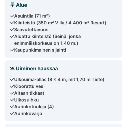
Alue
Asuintila (71 m²)
Kiinteistö (350 m² Villa / 4.400 m² Resort)
Saavutettavuus
Aidattu kiinteistö (Seinä, jonka
enimmäiskorkeus on 1,40 m.)
Kaupunkimainen sijainti
Uiminen hauskaa
Ulkouima-allas (8 x 4 m, mit 1,70 m Tiefe)
Kloorattu vesi
Altaan tikkaat
Ulkosuihku
Aurinkotuoleja (4)
Aurinkovarjo