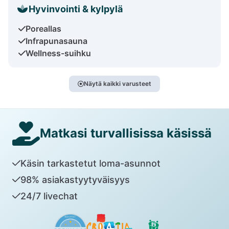
Hyvinvointi & kylpylä
Poreallas
Infrapunasauna
Wellness-suihku
Näytä kaikki varusteet
Matkasi turvallisissa käsissä
Käsin tarkastetut loma-asunnot
98% asiakastyytyväisyys
24/7 livechat