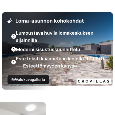
Loma-asunnon kohokohdat
Lumoustava huvila lomakeskuksen
sijainnilla
Moderni sisustussuunnittelu
Este teksti käännetään kielelle "fi" (ISO):
--- Esteettömyyden kanssa
Valokuvagalleria