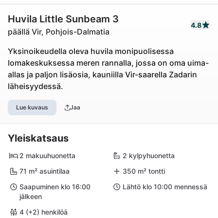
Huvila Little Sunbeam 3
4.8
päällä Vir, Pohjois-Dalmatia
Yksinoikeudella oleva huvila monipuolisessa
lomakeskuksessa meren rannalla, jossa on oma uima-
allas ja paljon lisäosia, kauniilla Vir-saarella Zadarin
läheisyydessä.
Lue kuvaus
Jaa
Yleiskatsaus
2 makuuhuonetta
2 kylpyhuonetta
71 m² asuintilaa
350 m² tontti
Saapuminen klo 16:00
Lähtö klo 10:00 mennessä
jälkeen
4 (+2) henkilöä