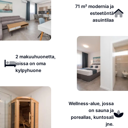
71 m² modernia ja
esteetöntä
asuintilaa
2 makuuhuonetta,
joissa on oma
kylpyhuone
Wellness-alue, jossa
on sauna ja
poreallas, kuntosali
jne.