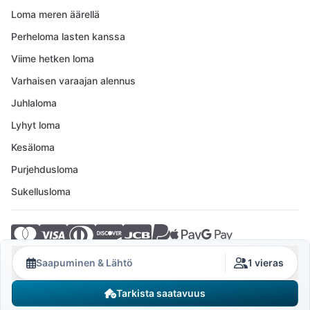
Loma meren äärellä
Perheloma lasten kanssa
Viime hetken loma
Varhaisen varaajan alennus
Juhlaloma
Lyhyt loma
Kesäloma
Purjehdusloma
Sukellusloma
© 2026 Crovillas GmbH
Saapuminen & Lähtö
1 vieras
Tarkista saatavuus