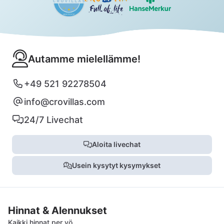
Autamme mielellämme!
+49 521 92278504
info@crovillas.com
24/7 Livechat
Aloita livechat
Usein kysytyt kysymykset
Hinnat & Alennukset
Kaikki hinnat per yö