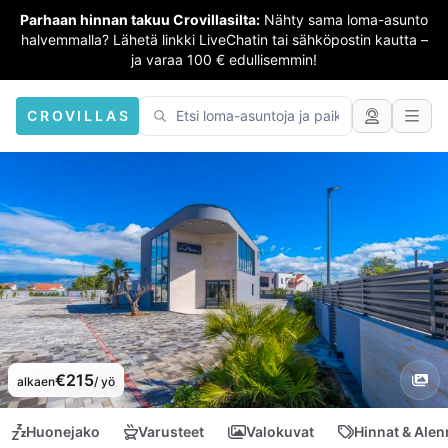
Parhaan hinnan takuu Crovillasilta:
Nähty sama loma-asunto
halvemmalla? Lähetä linkki LiveChatin tai sähköpostin kautta –
ja varaa 100 € edullisemmin!
CROVILLAS
€215
alkaen
/ yö
Huonejako
Varusteet
Valokuvat
Hinnat & Ale