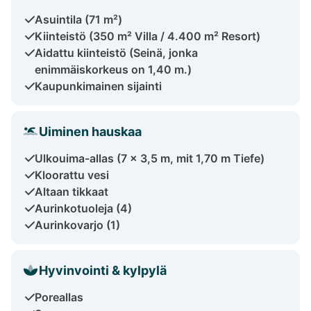
Asuintila (71 m²)
Kiinteistö (350 m² Villa / 4.400 m² Resort)
Aidattu kiinteistö (Seinä, jonka
enimmäiskorkeus on 1,40 m.)
Kaupunkimainen sijainti
Uiminen hauskaa
Ulkouima-allas (7 x 3,5 m, mit 1,70 m Tiefe)
Kloorattu vesi
Altaan tikkaat
Aurinkotuoleja (4)
Aurinkovarjo (1)
Hyvinvointi & kylpylä
Poreallas