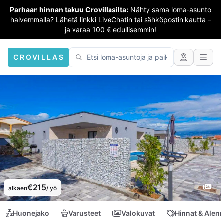
Parhaan hinnan takuu Crovillasilta:
Nähty sama loma-asunto
halvemmalla? Lähetä linkki LiveChatin tai sähköpostin kautta –
ja varaa 100 € edullisemmin!
CROVILLAS
€215
alkaen
/ yö
Huonejako
Varusteet
Valokuvat
Hinnat & Ale