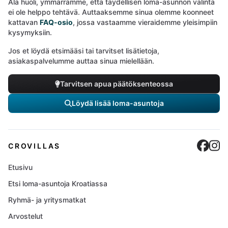
Älä huoli, ymmärrämme, että täydellisen loma-asunnon valinta
ei ole helppo tehtävä. Auttaaksemme sinua olemme koonneet
kattavan
FAQ-osio
, jossa vastaamme vieraidemme yleisimpiin
kysymyksiin.
Jos et löydä etsimääsi tai tarvitset lisätietoja,
asiakaspalvelumme auttaa sinua mielellään.
Tarvitsen apua päätöksenteossa
Löydä lisää loma-asuntoja
Cro
C
CROVILLAS
Etusivu
Etsi loma-asuntoja Kroatiassa
Ryhmä- ja yritysmatkat
Arvostelut