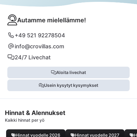
Autamme mielellämme!
+49 521 92278504
info@crovillas.com
24/7 Livechat
Aloita livechat
Usein kysytyt kysymykset
Hinnat & Alennukset
Kaikki hinnat per yö
Hinnat vuodelle 2026
Hinnat vuodelle 2027
H