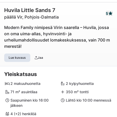
Huvila Little Sands 7
5
päällä Vir, Pohjois-Dalmatia
Modern Family nimipesä Virin saarella – Huvila, jossa
on oma uima-allas, hyvinvointi- ja
urheilumahdollisuudet lomakeskuksessa, vain 700 m
merestä!
Lue kuvaus
Jaa
Yleiskatsaus
2 makuuhuonetta
2 kylpyhuonetta
71 m² asuintilaa
350 m² tontti
Saapuminen klo 16:00
Lähtö klo 10:00 mennessä
jälkeen
4 (+2) henkilöä