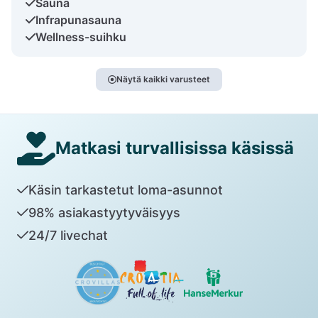
Sauna
Infrapunasauna
Wellness-suihku
Näytä kaikki varusteet
Matkasi turvallisissa käsissä
Käsin tarkastetut loma-asunnot
98% asiakastyytyväisyys
24/7 livechat