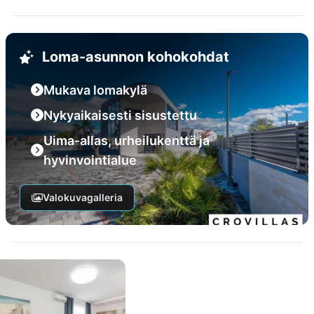
Loma-asunnon kohokohdat
Mukava lomakylä
Nykyaikaisesti sisustettu
Uima-allas, urheilukenttä ja
hyvinvointialue
Valokuvagalleria