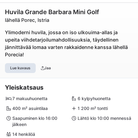
Huvila Grande Barbara Mini Golf
lähellä Porec, Istria
Ylimoderni huvila, jossa on iso ulkouima-allas ja
upeita viihdetarjoilumahdollisuuksia, täydellinen
jännittävää lomaa varten rakkaidenne kanssa lähellä
Porecia!
Lue kuvaus
Jaa
Yleiskatsaus
7 makuuhuonetta
6 kylpyhuonetta
400 m² asuintilaa
1 200 m² tontti
Saapuminen klo 16:00
Lähtö klo 10:00 mennessä
jälkeen
14 henkilöä