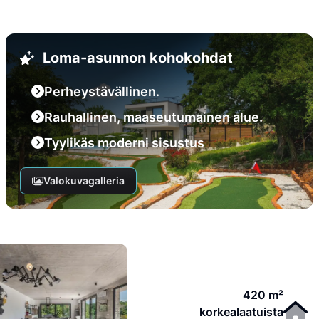
Loma-asunnon kohokohdat
Perheystävällinen.
Rauhallinen, maaseutumainen alue.
Tyylikäs moderni sisustus
Valokuvagalleria
420 m²
korkealaatuista