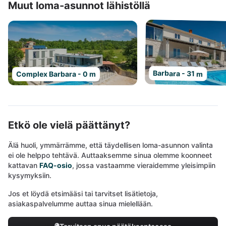
Muut loma-asunnot lähistöllä
Barbara - 31 m
Complex Barbara - 0 m
Etkö ole vielä päättänyt?
Älä huoli, ymmärrämme, että täydellisen loma-asunnon valinta
ei ole helppo tehtävä. Auttaaksemme sinua olemme koonneet
kattavan
FAQ-osio
, jossa vastaamme vieraidemme yleisimpiin
kysymyksiin.
Jos et löydä etsimääsi tai tarvitset lisätietoja,
asiakaspalvelumme auttaa sinua mielellään.