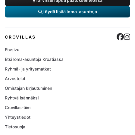
Tarvitsen apua päätöksenteossa
Löydä lisää loma-asuntoja
Cro
C
CROVILLAS
Etusivu
Etsi loma-asuntoja Kroatiassa
Ryhmä- ja yritysmatkat
Arvostelut
Omistajan kirjautuminen
Ryhtyä isännäksi
Crovillas-tiimi
Yhteystiedot
Tietosuoja