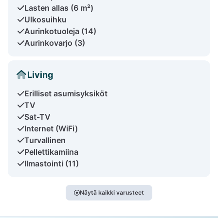
Lasten allas (6 m²)
Ulkosuihku
Aurinkotuoleja (14)
Aurinkovarjo (3)
Living
Erilliset asumisyksiköt
TV
Sat-TV
Internet (WiFi)
Turvallinen
Pellettikamiina
Ilmastointi (11)
Näytä kaikki varusteet