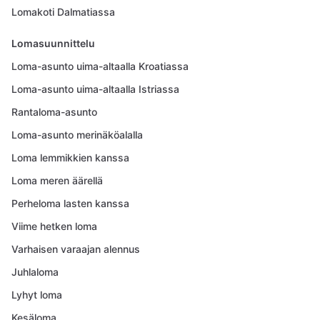
Lomakoti Dalmatiassa
Lomasuunnittelu
Loma-asunto uima-altaalla Kroatiassa
Loma-asunto uima-altaalla Istriassa
Rantaloma-asunto
Loma-asunto merinäköalalla
Loma lemmikkien kanssa
Loma meren äärellä
Perheloma lasten kanssa
Viime hetken loma
Varhaisen varaajan alennus
Juhlaloma
Lyhyt loma
Kesäloma