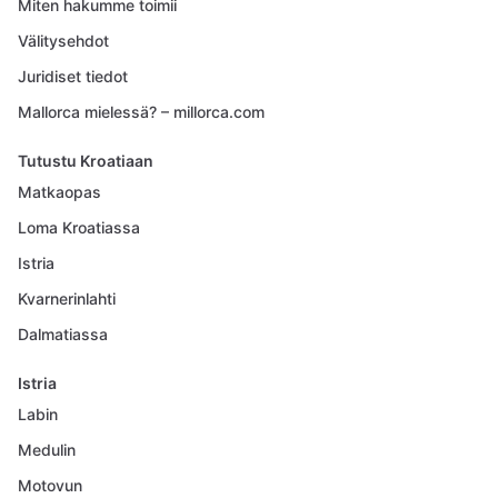
Miten hakumme toimii
Välitysehdot
Juridiset tiedot
Mallorca mielessä? – millorca.com
Tutustu Kroatiaan
Matkaopas
Loma Kroatiassa
Istria
Kvarnerinlahti
Dalmatiassa
Istria
Labin
Medulin
Motovun