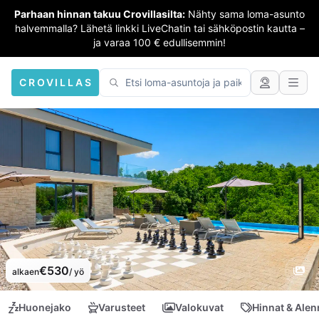
Parhaan hinnan takuu Crovillasilta:
Nähty sama loma-asunto
halvemmalla? Lähetä linkki LiveChatin tai sähköpostin kautta –
ja varaa 100 € edullisemmin!
CROVILLAS
€530
alkaen
/ yö
Huonejako
Varusteet
Valokuvat
Hinnat & Ale