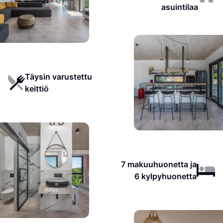
asuintilaa
Täysin varustettu
keittiö
7 makuuhuonetta ja
6 kylpyhuonetta