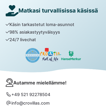
Matkasi turvallisissa käsissä
Käsin tarkastetut loma-asunnot
98% asiakastyytyväisyys
24/7 livechat
Autamme mielellämme!
+49 521 92278504
info@crovillas.com