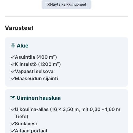
Näytä kaikki huoneet
Varusteet
Alue
Asuintila (400 m²)
Kiinteistö (1200 m²)
Vapaasti seisova
Maaseudun sijainti
Uiminen hauskaa
Ulkouima-allas (16 x 3,50 m, mit 0,30 - 1,60 m
Tiefe)
Suolavesi
Altaan portaat