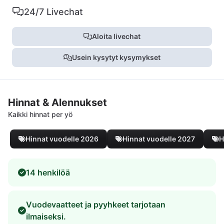
24/7 Livechat
Aloita livechat
Usein kysytyt kysymykset
Hinnat & Alennukset
Kaikki hinnat per yö
Hinnat vuodelle 2026
Hinnat vuodelle 2027
H
14 henkilöä
Vuodevaatteet ja pyyhkeet tarjotaan
ilmaiseksi.