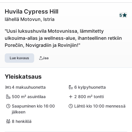
Huvila Cypress Hill
5
lähellä Motovun, Istria
"Uusi luksushuvila Motovunissa, lämmitetty
ulkouima-allas ja wellness-alue, ihanteellinen retkiin
Porečiin, Novigradiin ja Rovinjiin!"
Lue kuvaus
Jaa
Yleiskatsaus
4 makuuhuonetta
6 kylpyhuonetta
500 m² asuintilaa
2 800 m² tontti
Saapuminen klo 16:00
Lähtö klo 10:00 mennessä
jälkeen
8 henkilöä