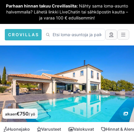
Parhaan hinnan takuu Crovillasilta:
Nähty sama loma-asunto
halvemmalla? Lähetä linkki LiveChatin tai sähköpostin kautta –
ja varaa 100 € edullisemmin!
CROVILLAS
€750
alkaen
/ yö
Huonejako
Varusteet
Valokuvat
Hinnat & Ale