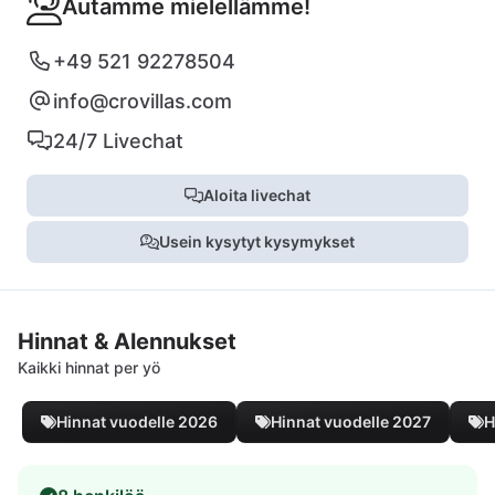
Autamme mielellämme!
+49 521 92278504
info@crovillas.com
24/7 Livechat
Aloita livechat
Usein kysytyt kysymykset
Hinnat & Alennukset
Kaikki hinnat per yö
Hinnat vuodelle 2026
Hinnat vuodelle 2027
H