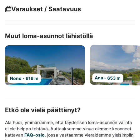
Varaukset / Saatavuus
Muut loma-asunnot lähistöllä
Ana - 653 m
Nono - 616 m
Etkö ole vielä päättänyt?
Älä huoli, ymmärrämme, että täydellisen loma-asunnon valinta
ei ole helppo tehtävä. Auttaaksemme sinua olemme koonneet
kattavan
FAQ-osio
, jossa vastaamme vieraidemme yleisimpiin