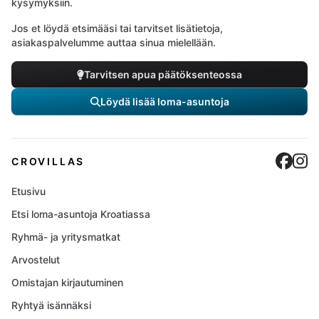
kysymyksiin.
Jos et löydä etsimääsi tai tarvitset lisätietoja,
asiakaspalvelumme auttaa sinua mielellään.
Tarvitsen apua päätöksenteossa
Löydä lisää loma-asuntoja
Cro
C
CROVILLAS
Etusivu
Etsi loma-asuntoja Kroatiassa
Ryhmä- ja yritysmatkat
Arvostelut
Omistajan kirjautuminen
Ryhtyä isännäksi