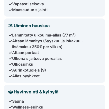
Vapaasti seisova
Maaseudun sijainti
Uiminen hauskaa
Lämmitetty ulkouima-allas (77 m²)
Altaan lämmitys (Syyskuu ja lokakuu -
lisämaksu 350€ per viikko)
Altaan portaat
Ulkona sijaitseva poreallas
Ulkosuihku
Aurinkotuoleja (9)
Allas pyyhkeet
Hyvinvointi & kylpylä
Sauna
Wellness-suihku