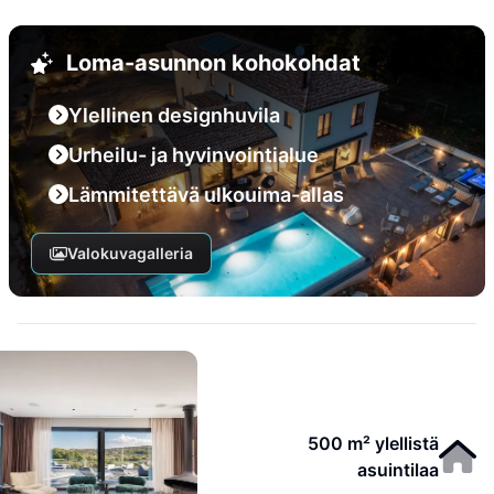
Loma-asunnon kohokohdat
Ylellinen designhuvila
Urheilu- ja hyvinvointialue
Lämmitettävä ulkouima-allas
Valokuvagalleria
500 m² ylellistä
asuintilaa