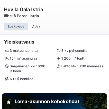
Huvila Gala Istria
lähellä Porec, Istria
Lue kuvaus
Jaa
Yleiskatsaus
3 makuuhuonetta
3 kylpyhuonetta
154 m² asuintilaa
1 200 m² tontti
Saapuminen klo 16:00
Lähtö klo 10:00 mennessä
jälkeen
6 (+1) henkilöä
Loma-asunnon kohokohdat