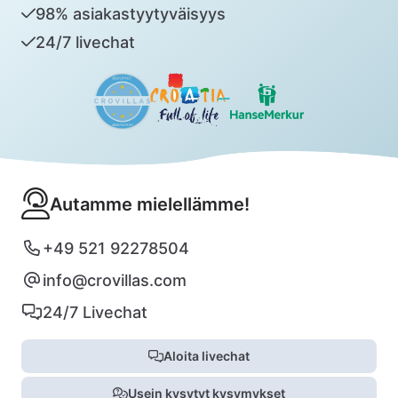
98% asiakastyytyväisyys
24/7 livechat
Autamme mielellämme!
+49 521 92278504
info@crovillas.com
24/7 Livechat
Aloita livechat
Usein kysytyt kysymykset