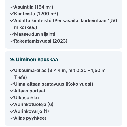
Asuintila (154 m²)
Kiinteistö (1200 m²)
Aidattu kiinteistö (Pensasaita, korkeintaan 1,50
m korkea.)
Maaseudun sijainti
Rakentamisvuosi (2023)
Uiminen hauskaa
Ulkouima-allas (9 x 4 m, mit 0,20 - 1,50 m
Tiefe)
Uima-altaan saatavuus (Koko vuosi)
Altaan portaat
Ulkosuihku
Aurinkotuoleja (6)
Aurinkovarjo (1)
Allas pyyhkeet