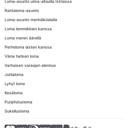
Loma-asunto uima-altaalla Istriassa
Rantaloma-asunto
Loma-asunto merinäköalalla
Loma lemmikkien kanssa
Loma meren äärellä
Perheloma lasten kanssa
Viime hetken loma
Varhaisen varaajan alennus
Juhlaloma
Lyhyt loma
Kesäloma
Purjehdusloma
Sukellusloma