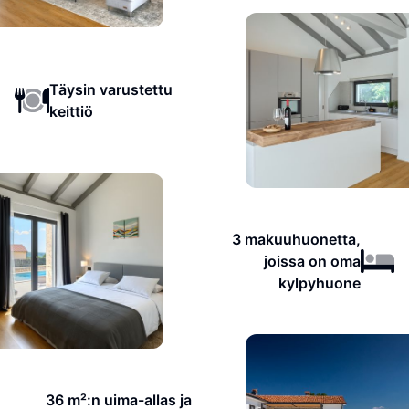
Täysin varustettu
keittiö
3 makuuhuonetta,
joissa on oma
kylpyhuone
36 m²:n uima-allas ja