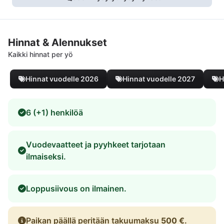
Hinnat & Alennukset
Kaikki hinnat per yö
Hinnat vuodelle 2026
Hinnat vuodelle 2027
H
6 (+1) henkilöä
Vuodevaatteet ja pyyhkeet tarjotaan
ilmaiseksi.
Loppusiivous on ilmainen.
Paikan päällä peritään takuumaksu
500 €
.