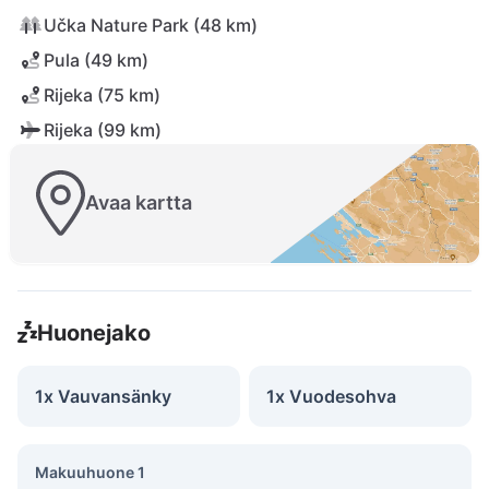
Učka Nature Park (48 km)
Pula (49 km)
Rijeka (75 km)
Rijeka (99 km)
Avaa kartta
Huonejako
1x Vauvansänky
1x Vuodesohva
Makuuhuone 1