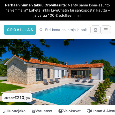
Parhaan hinnan takuu Crovillasilta:
Nähty sama loma-asunto
halvemmalla? Lähetä linkki LiveChatin tai sähköpostin kautta –
ja varaa 100 € edullisemmin!
CROVILLAS
€210
alkaen
/ yö
Huonejako
Varusteet
Valokuvat
Hinnat & Ale