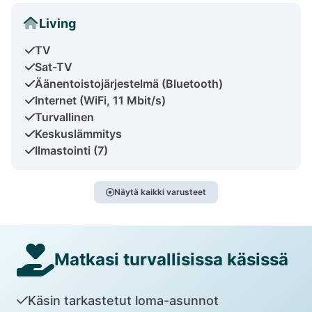
Living
TV
Sat-TV
Äänentoistojärjestelmä (Bluetooth)
Internet (WiFi, 11 Mbit/s)
Turvallinen
Keskuslämmitys
Ilmastointi (7)
Näytä kaikki varusteet
Matkasi turvallisissa käsissä
Käsin tarkastetut loma-asunnot