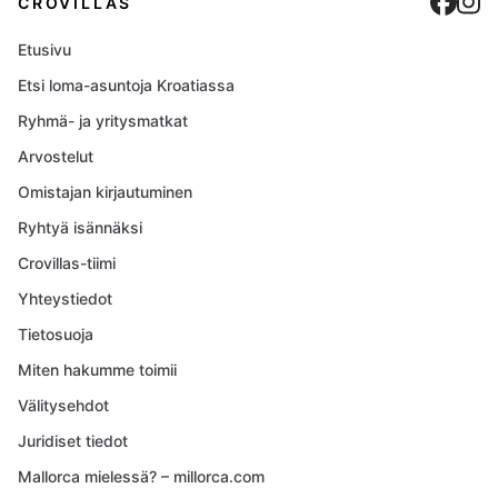
Cro
C
CROVILLAS
Etusivu
Etsi loma-asuntoja Kroatiassa
Ryhmä- ja yritysmatkat
Arvostelut
Omistajan kirjautuminen
Ryhtyä isännäksi
Crovillas-tiimi
Yhteystiedot
Tietosuoja
Miten hakumme toimii
Välitysehdot
Juridiset tiedot
Mallorca mielessä? – millorca.com