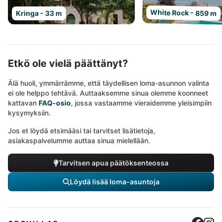
White Rock - 859 m
Kringa - 33 m
Etkö ole vielä päättänyt?
Älä huoli, ymmärrämme, että täydellisen loma-asunnon valinta
ei ole helppo tehtävä. Auttaaksemme sinua olemme koonneet
kattavan
FAQ-osio
, jossa vastaamme vieraidemme yleisimpiin
kysymyksiin.
Jos et löydä etsimääsi tai tarvitset lisätietoja,
asiakaspalvelumme auttaa sinua mielellään.
Tarvitsen apua päätöksenteossa
Löydä lisää loma-asuntoja