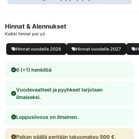
Hinnat & Alennukset
Kaikki hinnat per yö
Hinnat vuodelle 2026
Hinnat vuodelle 2027
H
6 (+1) henkilöä
Vuodevaatteet ja pyyhkeet tarjotaan
ilmaiseksi.
Loppusiivous on ilmainen.
Paikan päällä peritään takuumaksu
500 €
.