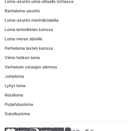
Loma-asunto uima-altaalla Istriassa
Rantaloma-asunto
Loma-asunto merinäköalalla
Loma lemmikkien kanssa
Loma meren äärellä
Perheloma lasten kanssa
Viime hetken loma
Varhaisen varaajan alennus
Juhlaloma
Lyhyt loma
Kesäloma
Purjehdusloma
Sukellusloma