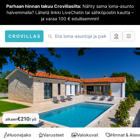
Parhaan hinnan takuu Crovillasilta:
Nähty sama loma-asunto
halvemmalla? Lähetä linkki LiveChatin tai sähköpostin kautta –
ja varaa 100 € edullisemmin!
CROVILLAS
€210
alkaen
/ yö
Huonejako
Varusteet
Valokuvat
Hinnat & Ale