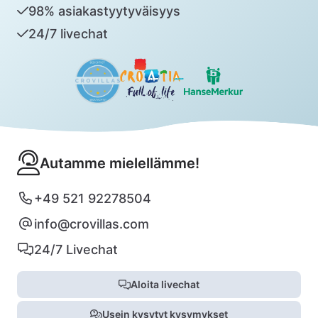
98% asiakastyytyväisyys
24/7 livechat
Autamme mielellämme!
+49 521 92278504
info@crovillas.com
24/7 Livechat
Aloita livechat
Usein kysytyt kysymykset