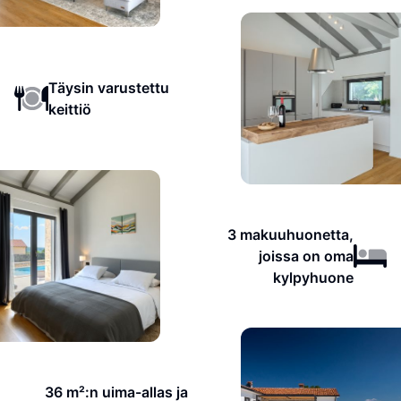
Täysin varustettu
keittiö
3 makuuhuonetta,
joissa on oma
kylpyhuone
36 m²:n uima-allas ja