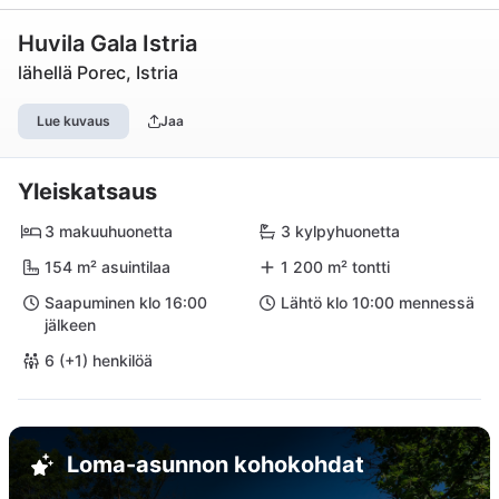
Huvila Gala Istria
lähellä Porec, Istria
Lue kuvaus
Jaa
Yleiskatsaus
3 makuuhuonetta
3 kylpyhuonetta
154 m² asuintilaa
1 200 m² tontti
Saapuminen klo 16:00
Lähtö klo 10:00 mennessä
jälkeen
6 (+1) henkilöä
Loma-asunnon kohokohdat