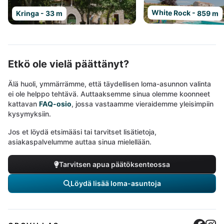
White Rock - 859 m
Kringa - 33 m
Etkö ole vielä päättänyt?
Älä huoli, ymmärrämme, että täydellisen loma-asunnon valinta
ei ole helppo tehtävä. Auttaaksemme sinua olemme koonneet
kattavan
FAQ-osio
, jossa vastaamme vieraidemme yleisimpiin
kysymyksiin.
Jos et löydä etsimääsi tai tarvitset lisätietoja,
asiakaspalvelumme auttaa sinua mielellään.
Tarvitsen apua päätöksenteossa
Löydä lisää loma-asuntoja