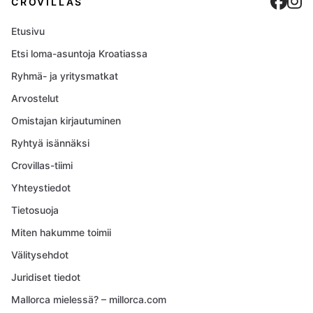
Cro
C
CROVILLAS
Etusivu
Etsi loma-asuntoja Kroatiassa
Ryhmä- ja yritysmatkat
Arvostelut
Omistajan kirjautuminen
Ryhtyä isännäksi
Crovillas-tiimi
Yhteystiedot
Tietosuoja
Miten hakumme toimii
Välitysehdot
Juridiset tiedot
Mallorca mielessä? – millorca.com