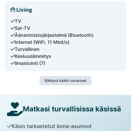
Living
TV
Sat-TV
Äänentoistojärjestelmä (Bluetooth)
Internet (WiFi, 11 Mbit/s)
Turvallinen
Keskuslämmitys
Ilmastointi (7)
Näytä kaikki varusteet
Matkasi turvallisissa käsissä
Käsin tarkastetut loma-asunnot