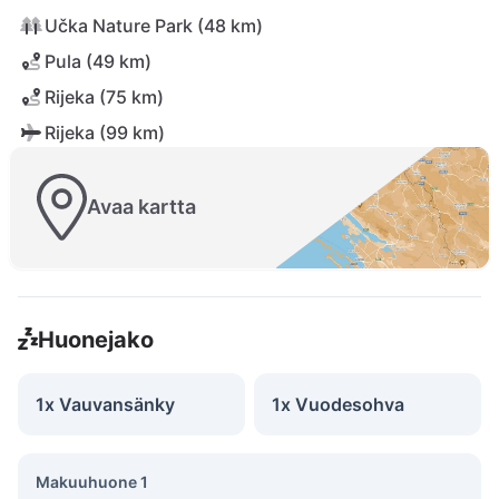
Učka Nature Park (48 km)
Pula (49 km)
Rijeka (75 km)
Rijeka (99 km)
Avaa kartta
Huonejako
1x Vauvansänky
1x Vuodesohva
Makuuhuone 1