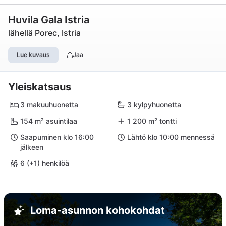
Huvila Gala Istria
lähellä Porec, Istria
Lue kuvaus
Jaa
Yleiskatsaus
3 makuuhuonetta
3 kylpyhuonetta
154 m² asuintilaa
1 200 m² tontti
Saapuminen klo 16:00
Lähtö klo 10:00 mennessä
jälkeen
6 (+1) henkilöä
Loma-asunnon kohokohdat