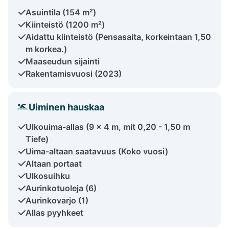
Asuintila (154 m²)
Kiinteistö (1200 m²)
Aidattu kiinteistö (Pensasaita, korkeintaan 1,50
m korkea.)
Maaseudun sijainti
Rakentamisvuosi (2023)
Uiminen hauskaa
Ulkouima-allas (9 x 4 m, mit 0,20 - 1,50 m
Tiefe)
Uima-altaan saatavuus (Koko vuosi)
Altaan portaat
Ulkosuihku
Aurinkotuoleja (6)
Aurinkovarjo (1)
Allas pyyhkeet