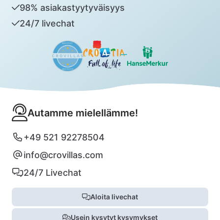
98% asiakastyytyväisyys
24/7 livechat
Autamme mielellämme!
+49 521 92278504
info@crovillas.com
24/7 Livechat
Aloita livechat
Usein kysytyt kysymykset