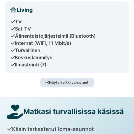
Living
TV
Sat-TV
Äänentoistojärjestelmä (Bluetooth)
Internet (WiFi, 11 Mbit/s)
Turvallinen
Keskuslämmitys
Ilmastointi (7)
Näytä kaikki varusteet
Matkasi turvallisissa käsissä
Käsin tarkastetut loma-asunnot