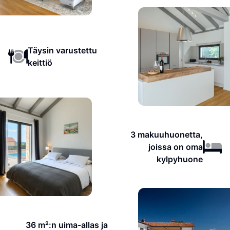
Täysin varustettu
keittiö
3 makuuhuonetta,
joissa on oma
kylpyhuone
36 m²:n uima-allas ja