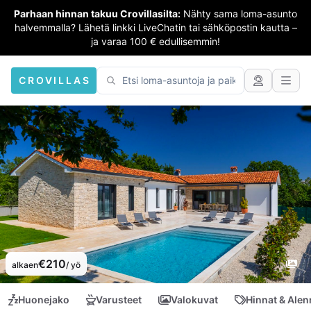
Parhaan hinnan takuu Crovillasilta:
Nähty sama loma-asunto
halvemmalla? Lähetä linkki LiveChatin tai sähköpostin kautta –
ja varaa 100 € edullisemmin!
CROVILLAS
€210
alkaen
/ yö
Huonejako
Varusteet
Valokuvat
Hinnat & Ale