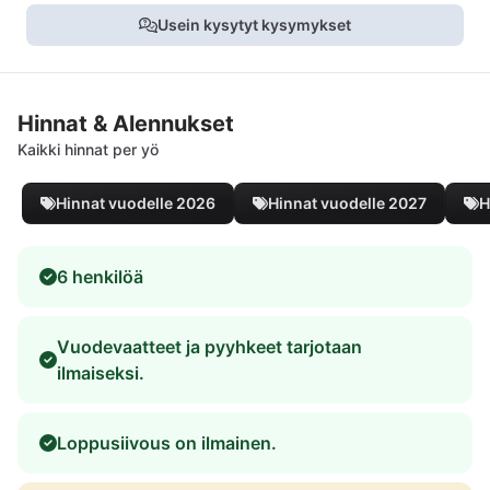
Usein kysytyt kysymykset
Hinnat & Alennukset
Kaikki hinnat per yö
Hinnat vuodelle 2026
Hinnat vuodelle 2027
H
6 henkilöä
Vuodevaatteet ja pyyhkeet tarjotaan
ilmaiseksi.
Loppusiivous on ilmainen.