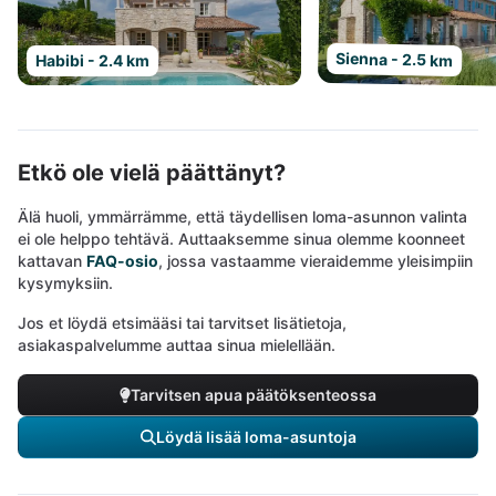
Sienna - 2.5 km
Habibi - 2.4 km
Etkö ole vielä päättänyt?
Älä huoli, ymmärrämme, että täydellisen loma-asunnon valinta
ei ole helppo tehtävä. Auttaaksemme sinua olemme koonneet
kattavan
FAQ-osio
, jossa vastaamme vieraidemme yleisimpiin
kysymyksiin.
Jos et löydä etsimääsi tai tarvitset lisätietoja,
asiakaspalvelumme auttaa sinua mielellään.
Tarvitsen apua päätöksenteossa
Löydä lisää loma-asuntoja