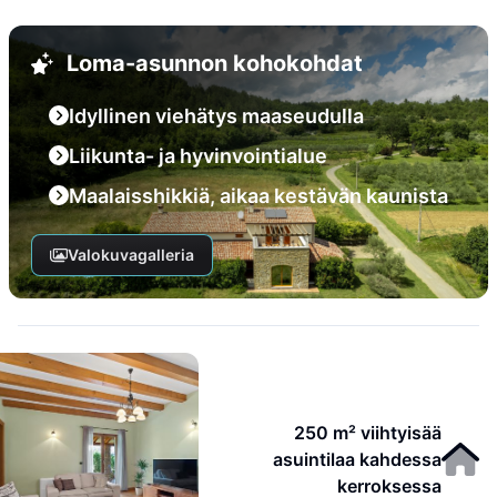
Loma-asunnon kohokohdat
Idyllinen viehätys maaseudulla
Liikunta- ja hyvinvointialue
Maalaisshikkiä, aikaa kestävän kaunista
Valokuvagalleria
250 m² viihtyisää
asuintilaa kahdessa
kerroksessa