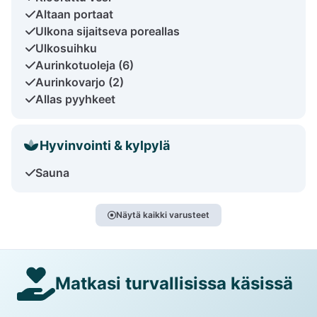
Altaan portaat
Ulkona sijaitseva poreallas
Ulkosuihku
Aurinkotuoleja (6)
Aurinkovarjo (2)
Allas pyyhkeet
Hyvinvointi & kylpylä
Sauna
Näytä kaikki varusteet
Matkasi turvallisissa käsissä