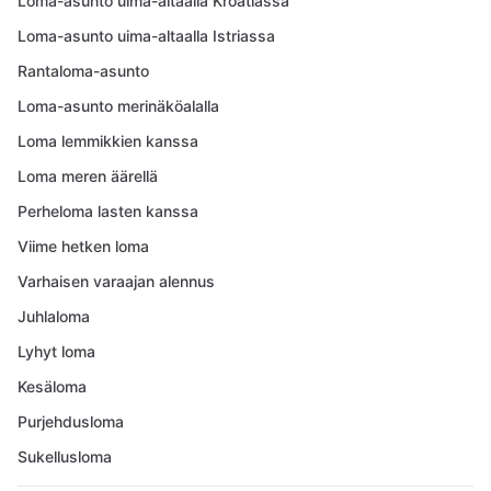
Loma-asunto uima-altaalla Kroatiassa
Loma-asunto uima-altaalla Istriassa
Rantaloma-asunto
Loma-asunto merinäköalalla
Loma lemmikkien kanssa
Loma meren äärellä
Perheloma lasten kanssa
Viime hetken loma
Varhaisen varaajan alennus
Juhlaloma
Lyhyt loma
Kesäloma
Purjehdusloma
Sukellusloma