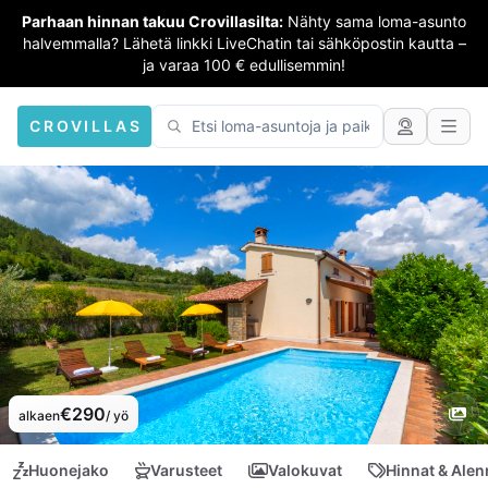
Parhaan hinnan takuu Crovillasilta:
Nähty sama loma-asunto
halvemmalla? Lähetä linkki LiveChatin tai sähköpostin kautta –
ja varaa 100 € edullisemmin!
CROVILLAS
€290
alkaen
/ yö
Huonejako
Varusteet
Valokuvat
Hinnat & Ale