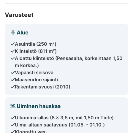
Varusteet
Alue
Asuintila (250 m²)
Kiinteistö (811 m²)
Aidattu kiinteistö (Pensasaita, korkeintaan 1,50
m korkea.)
Vapaasti seisova
Maaseudun sijainti
Rakentamisvuosi (2010)
Uiminen hauskaa
Ulkouima-allas (8 x 3,5 m, mit 1,50 m Tiefe)
Uima-altaan saatavuus (01.05. - 01.10.)
Kloorattu vesi