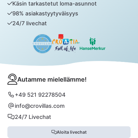
Käsin tarkastetut loma-asunnot
98% asiakastyytyväisyys
24/7 livechat
Autamme mielellämme!
+49 521 92278504
info@crovillas.com
24/7 Livechat
Aloita livechat