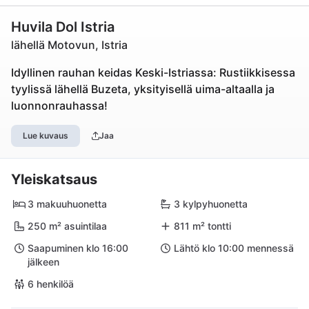
Huvila Dol Istria
lähellä Motovun, Istria
Idyllinen rauhan keidas Keski-Istriassa: Rustiikkisessa
tyylissä lähellä Buzeta, yksityisellä uima-altaalla ja
luonnonrauhassa!
Lue kuvaus
Jaa
Yleiskatsaus
3 makuuhuonetta
3 kylpyhuonetta
250 m² asuintilaa
811 m² tontti
Saapuminen klo 16:00
Lähtö klo 10:00 mennessä
jälkeen
6 henkilöä