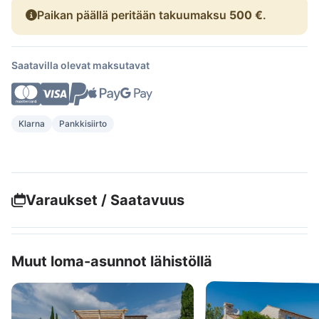
Paikan päällä peritään takuumaksu
500 €
.
Saatavilla olevat maksutavat
Klarna
Pankkisiirto
Varaukset / Saatavuus
Muut loma-asunnot lähistöllä