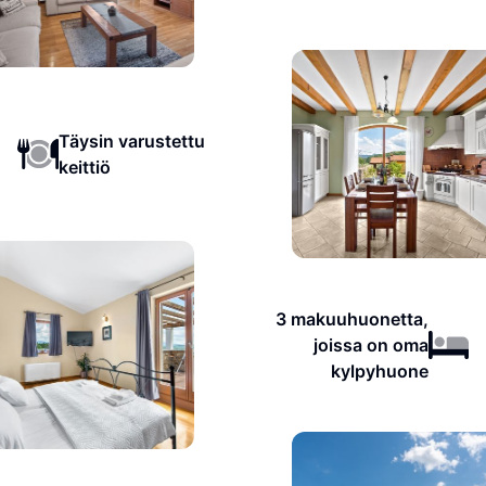
Täysin varustettu
keittiö
3 makuuhuonetta,
joissa on oma
kylpyhuone