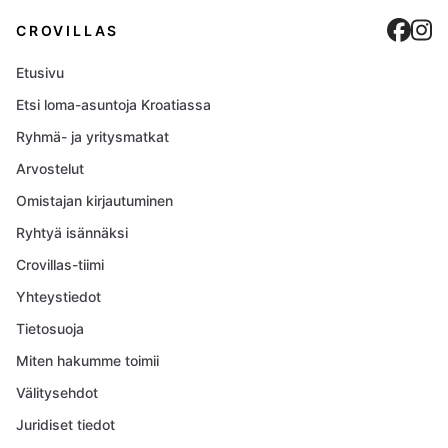
Cro
C
CROVILLAS
Etusivu
Etsi loma-asuntoja Kroatiassa
Ryhmä- ja yritysmatkat
Arvostelut
Omistajan kirjautuminen
Ryhtyä isännäksi
Crovillas-tiimi
Yhteystiedot
Tietosuoja
Miten hakumme toimii
Välitysehdot
Juridiset tiedot