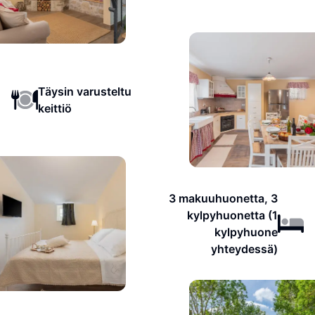
Täysin varusteltu
keittiö
3 makuuhuonetta, 3
kylpyhuonetta (1
kylpyhuone
yhteydessä)