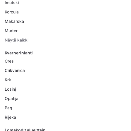
Imotski
Korcula
Makarska
Murter
Näytä kaikki
Kvarnerinlahti
Cres
Crikvenica
Krk
Losinj
Opatija
Pag
Rijeka
Lomakodit alueittain