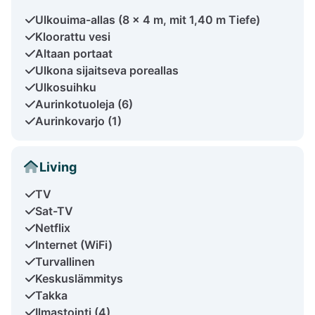
Ulkouima-allas (8 x 4 m, mit 1,40 m Tiefe)
Kloorattu vesi
Altaan portaat
Ulkona sijaitseva poreallas
Ulkosuihku
Aurinkotuoleja (6)
Aurinkovarjo (1)
Living
TV
Sat-TV
Netflix
Internet (WiFi)
Turvallinen
Keskuslämmitys
Takka
Ilmastointi (4)