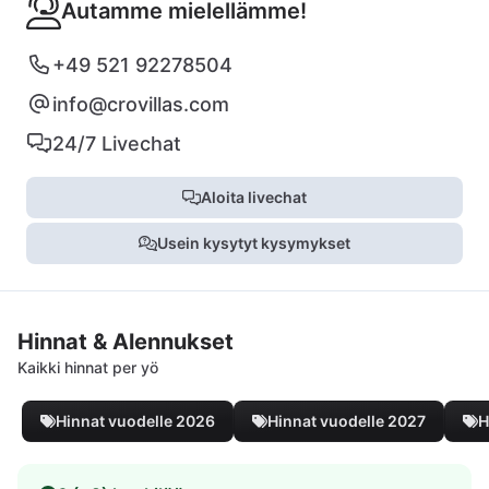
Autamme mielellämme!
+49 521 92278504
info@crovillas.com
24/7 Livechat
Aloita livechat
Usein kysytyt kysymykset
Hinnat & Alennukset
Kaikki hinnat per yö
Hinnat vuodelle 2026
Hinnat vuodelle 2027
H