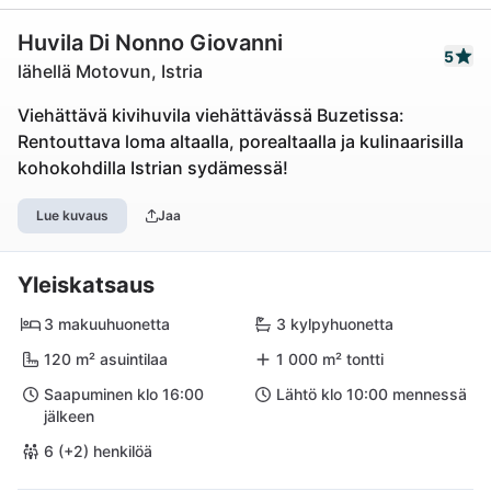
Huvila Di Nonno Giovanni
5
lähellä Motovun, Istria
Viehättävä kivihuvila viehättävässä Buzetissa:
Rentouttava loma altaalla, porealtaalla ja kulinaarisilla
kohokohdilla Istrian sydämessä!
Lue kuvaus
Jaa
Yleiskatsaus
3 makuuhuonetta
3 kylpyhuonetta
120 m² asuintilaa
1 000 m² tontti
Saapuminen klo 16:00
Lähtö klo 10:00 mennessä
jälkeen
6 (+2) henkilöä