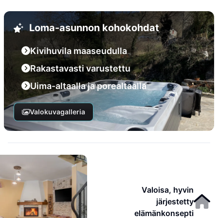
Loma-asunnon kohokohdat
Kivihuvila maaseudulla
Rakastavasti varustettu
Uima-altaalla ja porealtaalla
Valokuvagalleria
Valoisa, hyvin
järjestetty
elämänkonsepti