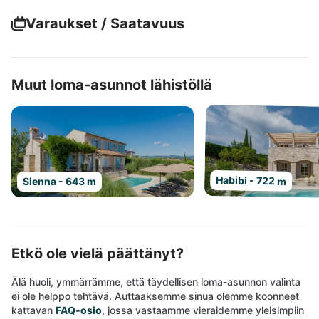
Varaukset / Saatavuus
Muut loma-asunnot lähistöllä
Habibi - 722 m
Sienna - 643 m
Etkö ole vielä päättänyt?
Älä huoli, ymmärrämme, että täydellisen loma-asunnon valinta
ei ole helppo tehtävä. Auttaaksemme sinua olemme koonneet
kattavan
FAQ-osio
, jossa vastaamme vieraidemme yleisimpiin