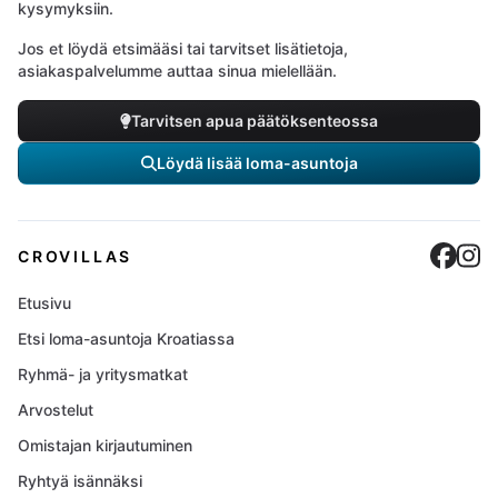
kysymyksiin.
Jos et löydä etsimääsi tai tarvitset lisätietoja,
asiakaspalvelumme auttaa sinua mielellään.
Tarvitsen apua päätöksenteossa
Löydä lisää loma-asuntoja
Cro
C
CROVILLAS
Etusivu
Etsi loma-asuntoja Kroatiassa
Ryhmä- ja yritysmatkat
Arvostelut
Omistajan kirjautuminen
Ryhtyä isännäksi