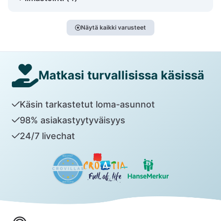
Näytä kaikki varusteet
Matkasi turvallisissa käsissä
Käsin tarkastetut loma-asunnot
98% asiakastyytyväisyys
24/7 livechat