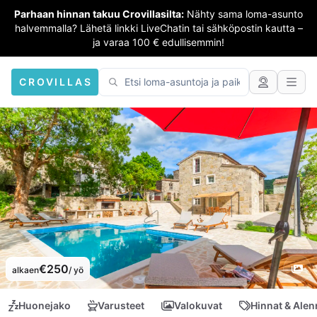
Parhaan hinnan takuu Crovillasilta:
Nähty sama loma-asunto
halvemmalla? Lähetä linkki LiveChatin tai sähköpostin kautta –
ja varaa 100 € edullisemmin!
CROVILLAS
€250
alkaen
/ yö
Huonejako
Varusteet
Valokuvat
Hinnat & Ale