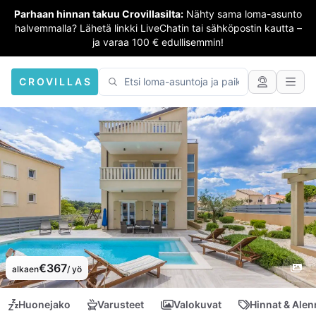
Parhaan hinnan takuu Crovillasilta:
Nähty sama loma-asunto
halvemmalla? Lähetä linkki LiveChatin tai sähköpostin kautta –
ja varaa 100 € edullisemmin!
CROVILLAS
€367
alkaen
/ yö
Huonejako
Varusteet
Valokuvat
Hinnat & Ale