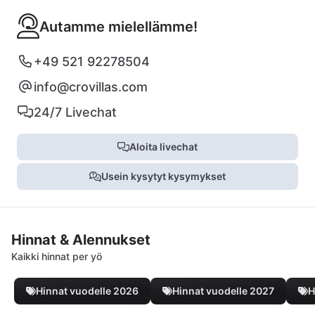
Autamme mielellämme!
+49 521 92278504
info@crovillas.com
24/7 Livechat
Aloita livechat
Usein kysytyt kysymykset
Hinnat & Alennukset
Kaikki hinnat per yö
Hinnat vuodelle 2026
Hinnat vuodelle 2027
H