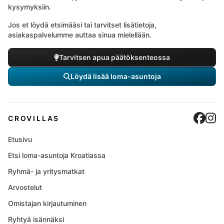
kysymyksiin.
Jos et löydä etsimääsi tai tarvitset lisätietoja,
asiakaspalvelumme auttaa sinua mielellään.
Tarvitsen apua päätöksenteossa
Löydä lisää loma-asuntoja
Cro
C
CROVILLAS
Etusivu
Etsi loma-asuntoja Kroatiassa
Ryhmä- ja yritysmatkat
Arvostelut
Omistajan kirjautuminen
Ryhtyä isännäksi