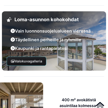
Loma-asunnon kohokohdat
Vain luonnonsuojelualueen vieressä
Täydellinen perheille ja ryhmille
Kaupunki ja rantaparatiisi
Valokuvagalleria
400 m² avokätistä
asuintilaa kolmessa