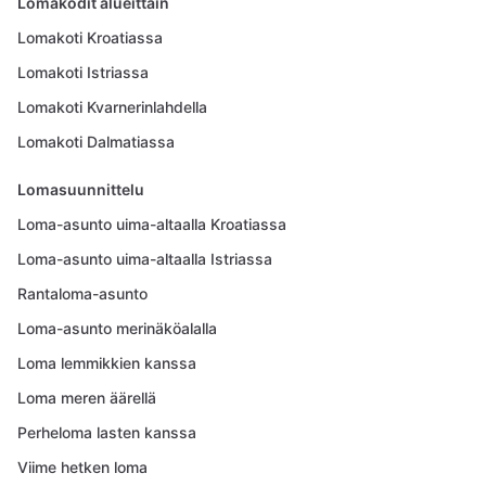
Lomakodit alueittain
Lomakoti Kroatiassa
Lomakoti Istriassa
Lomakoti Kvarnerinlahdella
Lomakoti Dalmatiassa
Lomasuunnittelu
Loma-asunto uima-altaalla Kroatiassa
Loma-asunto uima-altaalla Istriassa
Rantaloma-asunto
Loma-asunto merinäköalalla
Loma lemmikkien kanssa
Loma meren äärellä
Perheloma lasten kanssa
Viime hetken loma