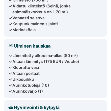
Aidattu kiinteistö (Seinä, jonka
enimmäiskorkeus on 1,70 m.)
Vapaasti seisova
Kaupunkimainen sijainti
Merinäköala
Uiminen hauskaa
Lämmitetty ulkouima-allas (50 m²)
Altaan lämmitys (175 EUR / Woche)
Kloorattu vesi
Altaan portaat
Ulkosuihku
Aurinkotuoleja (10)
Aurinkovarjo (1)
Hyvinvointi & kylpylä