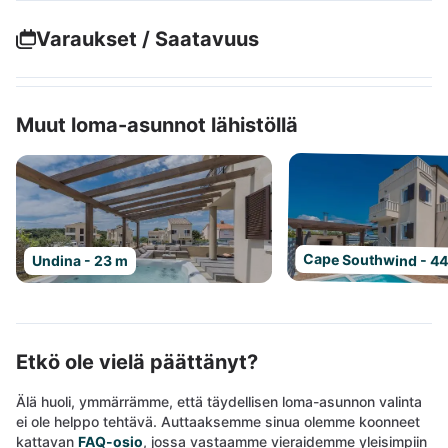
Varaukset / Saatavuus
Muut loma-asunnot lähistöllä
Cape Southwind - 4
Undina - 23 m
Etkö ole vielä päättänyt?
Älä huoli, ymmärrämme, että täydellisen loma-asunnon valinta
ei ole helppo tehtävä. Auttaaksemme sinua olemme koonneet
kattavan
FAQ-osio
, jossa vastaamme vieraidemme yleisimpiin