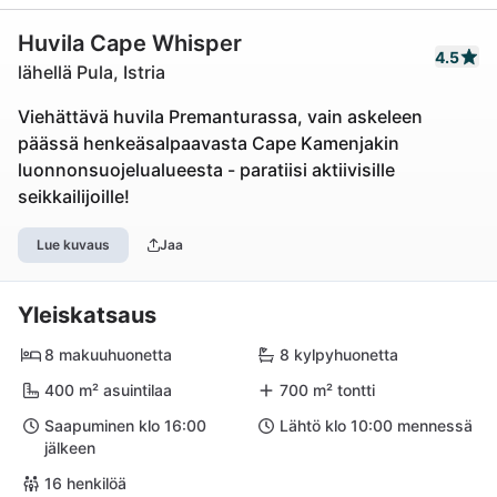
Huvila Cape Whisper
4.5
lähellä Pula, Istria
Viehättävä huvila Premanturassa, vain askeleen
päässä henkeäsalpaavasta Cape Kamenjakin
luonnonsuojelualueesta - paratiisi aktiivisille
seikkailijoille!
Lue kuvaus
Jaa
Yleiskatsaus
8 makuuhuonetta
8 kylpyhuonetta
400 m² asuintilaa
700 m² tontti
Saapuminen klo 16:00
Lähtö klo 10:00 mennessä
jälkeen
16 henkilöä