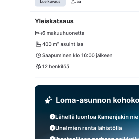
Lue kuvaus
Jaa
muutaman minuutin matkan päässä. Tutustumis
lähellä sijaitsevassa Fra-Kat -ravintolassa ta
Yleiskatsaus
kaupunki Medulin ja historiallinen Pula tarjo
saavutettavissa. Olipa kyse sitten uimisesta,
6 makuuhuonetta
rentoutumisesta - unohtumaton elämys odot
400 m² asuintilaa
Saapuminen klo 16:00 jälkeen
12 henkilöä
Loma-asunnon kohoko
Lähellä luontoa Kamenjakin nie
Unelmien ranta lähistöllä