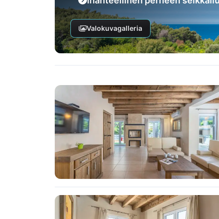
Ihanteellinen perheen seikkailu
Valokuvagalleria