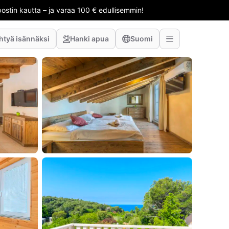
stin kautta – ja varaa 100 € edullisemmin!
htyä isännäksi
Hanki apua
Suomi