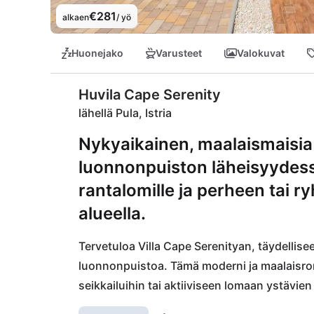
€281
alkaen
/ yö
Huonejako
Varusteet
Valokuvat
Huvila Cape Serenity
lähellä Pula, Istria
Nykyaikainen, maalaismaisia
luonnonpuiston läheisyydessä 
rantalomille ja perheen tai 
alueella.
Tervetuloa Villa Cape Serenityan, täydellis
luonnonpuistoa. Tämä moderni ja maalaisrom
seikkailuihin tai aktiiviseen lomaan ystävie
luonnon läheisyydestä ja löydä kauniita ranto