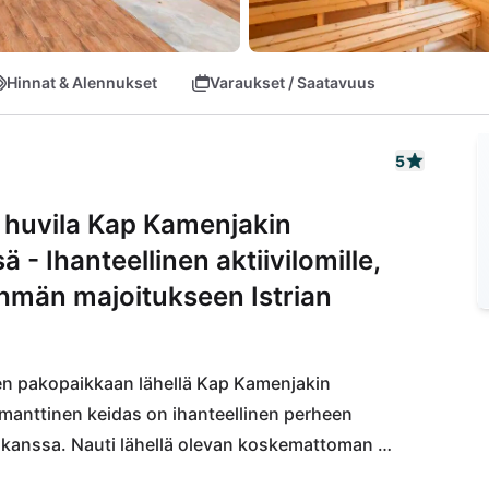
Hinnat & Alennukset
Varaukset / Saatavuus
5
 huvila Kap Kamenjakin
- Ihanteellinen aktiivilomille,
ryhmän majoitukseen Istrian
een pakopaikkaan lähellä Kap Kamenjakin 
anttinen keidas on ihanteellinen perheen 
n kanssa. Nauti lähellä olevan koskemattoman 
ja kuten Lokva ja Pinižule, jotka ovat vain 