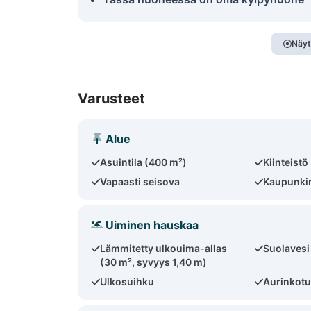
Näyt
Varusteet
Alue
Asuintila (400 m²)
Kiinteistö
Vapaasti seisova
Kaupunkim
Uiminen hauskaa
Lämmitetty ulkouima-allas
Suolavesi
(30 m², syvyys 1,40 m)
Ulkosuihku
Aurinkotu