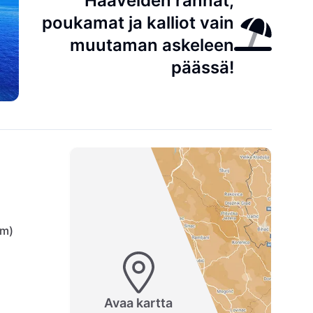
Haaveiden rannat,
poukamat ja kalliot vain
muutaman askeleen
päässä!
km)
Avaa kartta