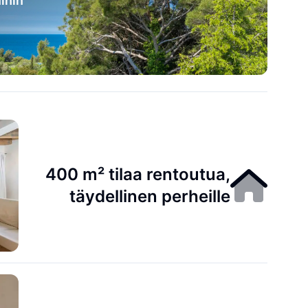
ihin
400 m² tilaa rentoutua,
täydellinen perheille