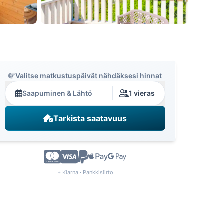
Valitse matkustuspäivät nähdäksesi hinnat
Saapuminen & Lähtö
1 vieras
Tarkista saatavuus
+ Klarna · Pankkisiirto