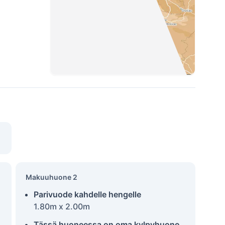
Makuuhuone 2
Parivuode kahdelle hengelle
1.80m x 2.00m
Tässä huoneessa on oma kylpyhuone