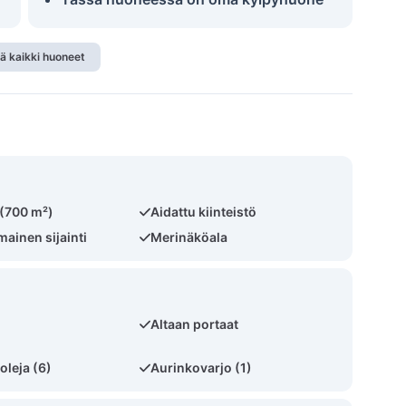
ä kaikki huoneet
 (700 m²)
Aidattu kiinteistö
ainen sijainti
Merinäköala
Altaan portaat
oleja (6)
Aurinkovarjo (1)