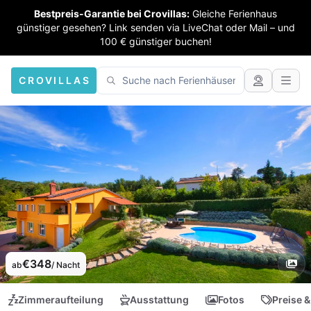
Bestpreis-Garantie bei Crovillas:
Gleiche Ferienhaus
günstiger gesehen? Link senden via LiveChat oder Mail – und
100 € günstiger buchen!
CROVILLAS
€348
ab
/ Nacht
Zimmeraufteilung
Ausstattung
Fotos
Preise &