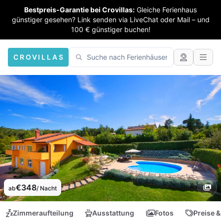
Bestpreis-Garantie bei Crovillas:
Gleiche Ferienhaus
günstiger gesehen? Link senden via LiveChat oder Mail – und
100 € günstiger buchen!
CROVILLAS
€348
ab
/ Nacht
Zimmeraufteilung
Ausstattung
Fotos
Preise &