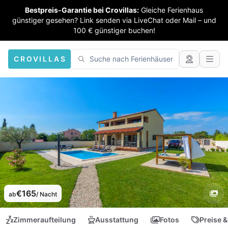
Bestpreis-Garantie bei Crovillas:
Gleiche Ferienhaus
günstiger gesehen? Link senden via LiveChat oder Mail – und
100 € günstiger buchen!
CROVILLAS
€165
ab
/ Nacht
Zimmeraufteilung
Ausstattung
Fotos
Preise &