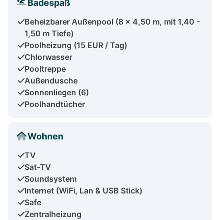
Badespaß
Beheizbarer Außenpool (8 x 4,50 m, mit 1,40 -
1,50 m Tiefe)
Poolheizung (15 EUR / Tag)
Chlorwasser
Pooltreppe
Außendusche
Sonnenliegen (6)
Poolhandtücher
Wohnen
TV
Sat-TV
Soundsystem
Internet (WiFi, Lan & USB Stick)
Safe
Zentralheizung