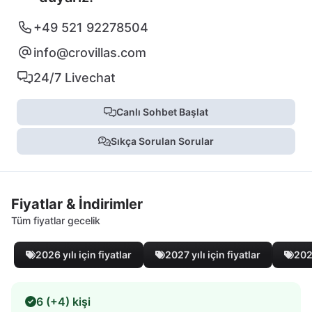
+49 521 92278504
info@crovillas.com
24/7 Livechat
Canlı Sohbet Başlat
Sıkça Sorulan Sorular
Fiyatlar & İndirimler
Tüm fiyatlar gecelik
2026 yılı için fiyatlar
2027 yılı için fiyatlar
2028
6 (+4) kişi