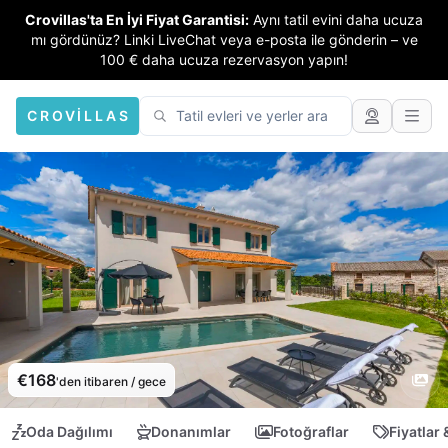
Crovillas'ta En İyi Fiyat Garantisi:
Aynı tatil evini daha ucuza
mı gördünüz? Linki LiveChat veya e-posta ile gönderin – ve
100 € daha ucuza rezervasyon yapın!
CROVILLAS
€168
'den itibaren / gece
Oda Dağılımı
Donanımlar
Fotoğraflar
Fiyatlar 