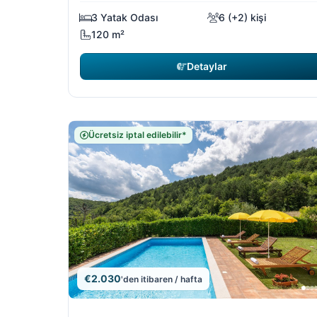
3 Yatak Odası
6 (+2) kişi
120 m²
Detaylar
Ücretsiz iptal edilebilir*
€2.030
'den itibaren / hafta
10/19