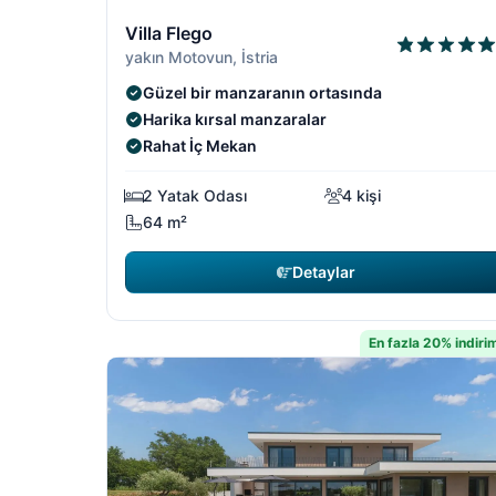
1/19
Villa Flego
yakın Motovun, İstria
Güzel bir manzaranın ortasında
Harika kırsal manzaralar
Rahat İç Mekan
2 Yatak Odası
4 kişi
64 m²
Detaylar
En fazla 20% indiri