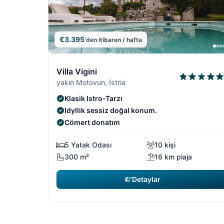
€3.395
'den itibaren / hafta
13/19
Villa Vigini
yakın Motovun, İstria
Klasik Istro-Tarzı
Idyllik sessiz doğal konum.
Cömert ​​donatım
5 Yatak Odası
10 kişi
300 m²
16 km plaja
Detaylar