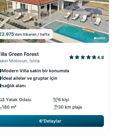
€2.975
'den itibaren / hafta
19
14/19
9
13/19
5/19
15/19
illa Green Forest
4.8
akın Motovun, İstria
Modern Villa sakin bir konumda
İdeal aileler ve gruplar için
sağlık alanı
3 Yatak Odası
6 kişi
180 m²
30 km plaja
Detaylar