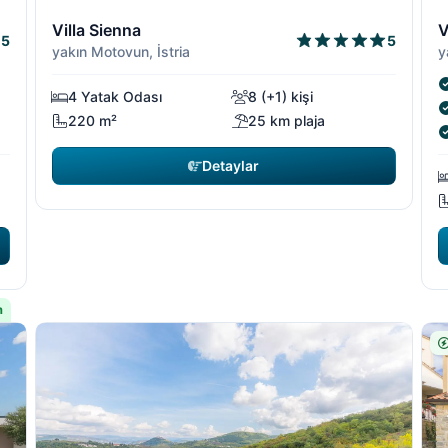
1/19
2/19
1/19
2/1
3
Villa Sienna
V
5
5
yakın Motovun, İstria
y
4 Yatak Odası
8 (+1) kişi
220 m²
25 km plaja
Detaylar
m