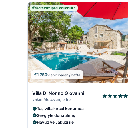
Ücretsiz iptal edilebilir*
€1.750
'den itibaren / hafta
7/19
Villa Di Nonno Giovanni
yakın Motovun, İstria
Taş villa kırsal konumda
Sevgiyle donatılmış
Havuz ve Jakuzi ile