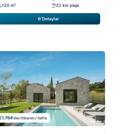
120 m²
22 km plaja
Detaylar
€1.764
'den itibaren / hafta
9
19
2/19
10/19
11/19
12/19