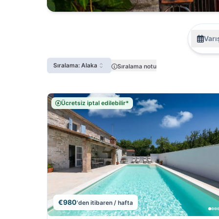
Varış
Sıralama: Alaka
Sıralama notu
Ücretsiz iptal edilebilir*
€980
'den itibaren / hafta