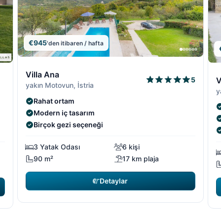
€945
'den itibaren / hafta
5/19
5/1
4/19
4/19
6
Villa Ana
V
5
yakın Motovun, İstria
y
Rahat ortam
Modern iç tasarım
Birçok gezi seçeneği
3 Yatak Odası
6 kişi
90 m²
17 km plaja
Detaylar