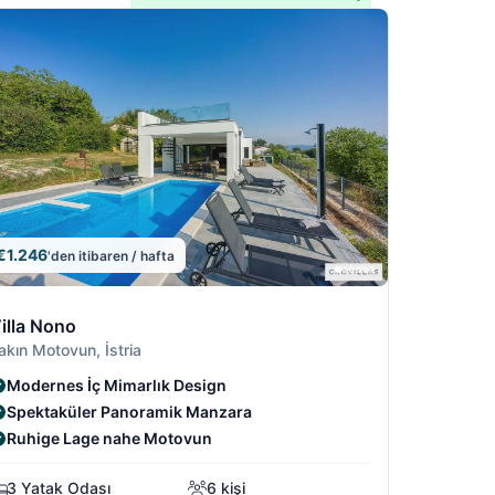
€1.246
'den itibaren / hafta
9
/19
8/19
9/19
illa Nono
7/19
akın Motovun, İstria
Modernes İç Mimarlık Design
Spektaküler Panoramik Manzara
Ruhige Lage nahe Motovun
3 Yatak Odası
6 kişi