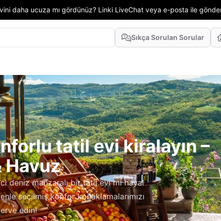
 evini daha ucuza mı gördünüz? Linki LiveChat veya e-posta ile gönd
Sıkça Sorulan Sorular
orlu tatil evi kiralayın –
& Havuz
i deniz manzaralı bir tatil evi mı hayal
zenle seçilmiş konfor konaklamalarımızı
zerve edin!