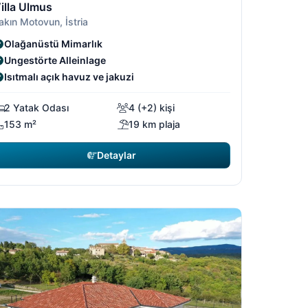
illa Ulmus
akın Motovun, İstria
Olağanüstü Mimarlık
Ungestörte Alleinlage
Isıtmalı açık havuz ve jakuzi
2 Yatak Odası
4 (+2) kişi
153 m²
19 km plaja
Detaylar