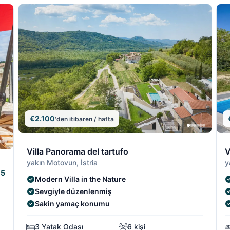
€2.100
'den itibaren / hafta
8/19
8/1
9
Villa Panorama del tartufo
V
7/19
7/19
yakın Motovun, İstria
y
5
Modern Villa in the Nature
Sevgiyle düzenlenmiş
Sakin yamaç konumu
3 Yatak Odası
6 kişi