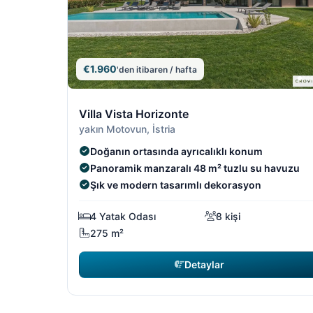
€1.960
'den itibaren / hafta
4/19
Villa Vista Horizonte
yakın Motovun, İstria
Doğanın ortasında ayrıcalıklı konum
Panoramik manzaralı 48 m² tuzlu su havuzu
Şık ve modern tasarımlı dekorasyon
4 Yatak Odası
8 kişi
275 m²
Detaylar