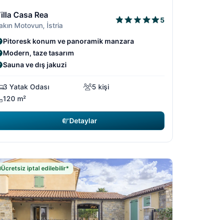
9
/19
1/19
2/19
3/19
illa Casa Rea
5
akın Motovun, İstria
Pitoresk konum ve panoramik manzara
Modern, taze tasarım
Sauna ve dış jakuzi
3 Yatak Odası
5 kişi
120 m²
Detaylar
Ücretsiz iptal edilebilir*