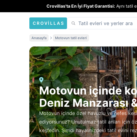
Crovillas'ta En İyi Fiyat Garantisi:
Aynı tatil
CROVILLAS
Anasayfa
Motovun tatil evleri
Motovun içinde konf
Deniz Manzarası 
Motovun içinde özel havuzlu ve nefes kesic
ediyorsunuz? Unutulmaz tatil anları için ö
keşfedin. Şimdi hayalinizdeki tatil evini re