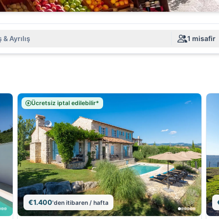
 & Ayrılış
1 misafir
Ücretsiz iptal edilebilir*
€1.400
'den itibaren / hafta