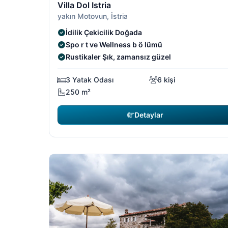
Villa Dol Istria
yakın Motovun, İstria
İdilik Çekicilik Doğada
Spo r t ve Wellness b ö lümü
Rustikaler Şık, zamansız güzel
3 Yatak Odası
6 kişi
250 m²
Detaylar