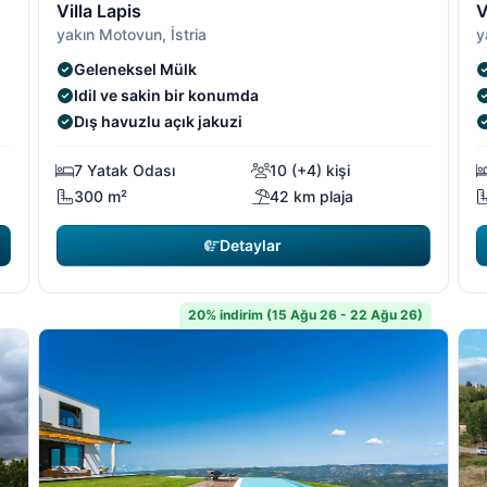
Villa Lapis
V
yakın Motovun, İstria
y
Geleneksel Mülk
Idil ve sakin bir konumda
Dış havuzlu açık jakuzi
7 Yatak Odası
10 (+4) kişi
300 m²
42 km plaja
Detaylar
20% indirim (15 Ağu 26 - 22 Ağu 26)