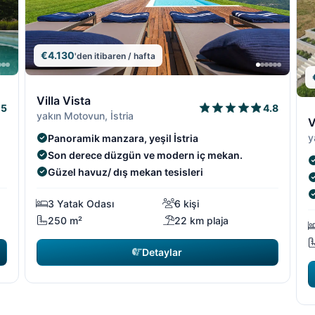
€4.130
'den itibaren / hafta
14/19
14/
13/19
13/1
Villa Vista
4.8
5
1
yakın Motovun, İstria
V
y
Panoramik manzara, yeşil İstria
Son derece düzgün ve modern iç mekan.
Güzel havuz/ dış mekan tesisleri
3 Yatak Odası
6 kişi
250 m²
22 km plaja
Detaylar