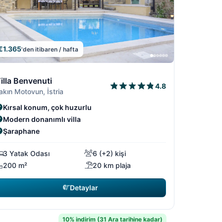
€1.365
'den itibaren / hafta
9
5/19
/19
4/19
6/19
illa Benvenuti
4.8
akın Motovun, İstria
Kırsal konum, çok huzurlu
Modern donanımlı villa
Şaraphane
3 Yatak Odası
6 (+2) kişi
200 m²
20 km plaja
Detaylar
10% indirim (31 Ara tarihine kadar)