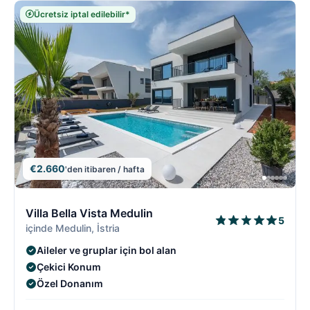
Ücretsiz iptal edilebilir*
€2.660
'den itibaren / hafta
2/18
2
Villa Bella Vista Medulin
5
içinde Medulin, İstria
Aileler ve gruplar için bol alan
Çekici Konum
Özel Donanım