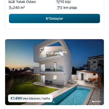
5 Yatak Odası
10 kişi
240 m²
2 km plaja
Detaylar
€1.890
'den itibaren / hafta