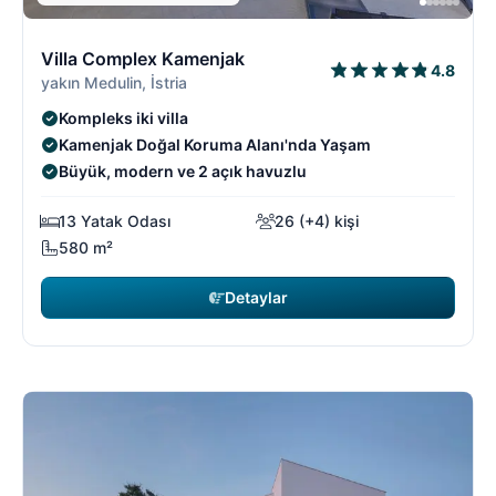
9/18
9
Villa Complex Kamenjak
4.8
yakın Medulin, İstria
Kompleks iki villa
Kamenjak Doğal Koruma Alanı'nda Yaşam
Büyük, modern ve 2 açık havuzlu
13 Yatak Odası
26 (+4) kişi
580 m²
Detaylar