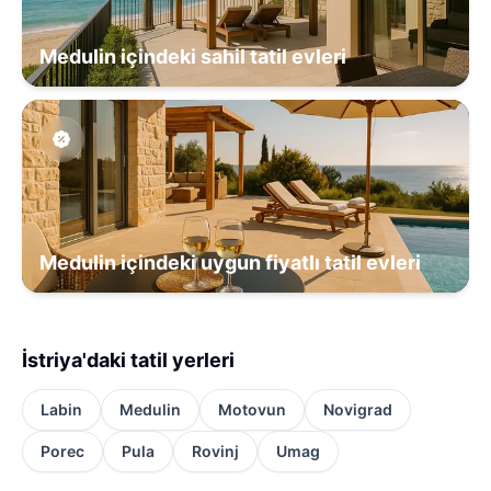
Medulin içindeki sahil tatil evleri
Medulin içindeki uygun fiyatlı tatil evleri
İstriya'daki tatil yerleri
Labin
Medulin
Motovun
Novigrad
Porec
Pula
Rovinj
Umag