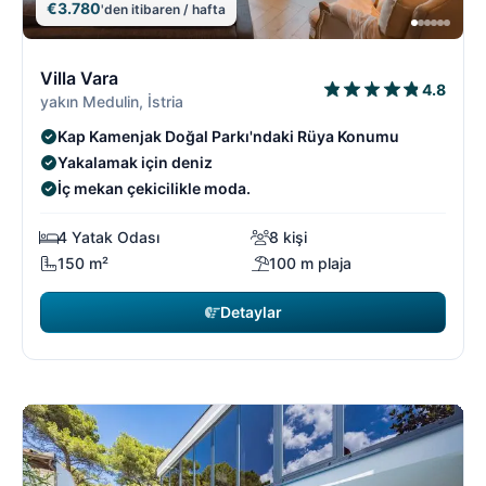
€3.780
'den itibaren / hafta
12/18
1
Villa Vara
4.8
yakın Medulin, İstria
Kap Kamenjak Doğal Parkı'ndaki Rüya Konumu
Yakalamak için deniz
İç mekan çekicilikle moda.
4 Yatak Odası
8 kişi
150 m²
100 m plaja
Detaylar