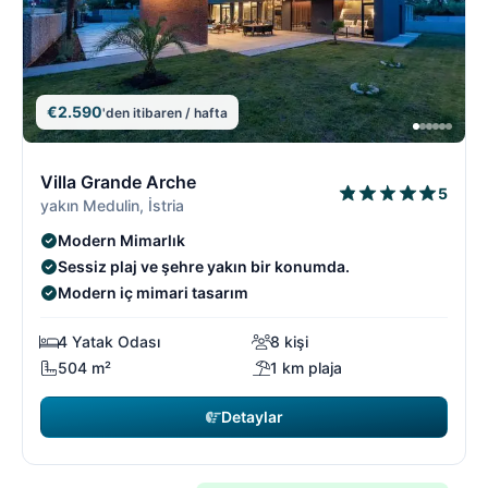
€2.590
'den itibaren / hafta
4/18
4
Villa Grande Arche
5
yakın Medulin, İstria
Modern Mimarlık
Sessiz plaj ve şehre yakın bir konumda.
Modern iç mimari tasarım
4 Yatak Odası
8 kişi
504 m²
1 km plaja
Detaylar