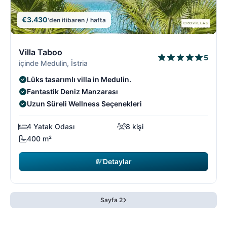
€3.430
'den itibaren / hafta
15/18
1
Villa Taboo
5
içinde Medulin, İstria
Lüks tasarımlı villa in Medulin.
Fantastik Deniz Manzarası
Uzun Süreli Wellness Seçenekleri
4 Yatak Odası
8 kişi
400 m²
Detaylar
Sayfa 2