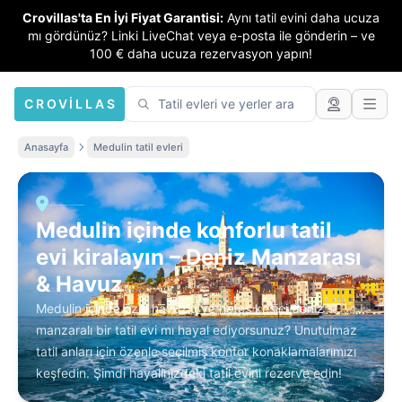
Crovillas'ta En İyi Fiyat Garantisi:
Aynı tatil evini daha ucuza
mı gördünüz? Linki LiveChat veya e-posta ile gönderin – ve
100 € daha ucuza rezervasyon yapın!
CROVILLAS
Anasayfa
Medulin tatil evleri
Medulin içinde konforlu tatil
evi kiralayın – Deniz Manzarası
& Havuz
Medulin içinde özel havuzlu ve nefes kesici deniz
manzaralı bir tatil evi mı hayal ediyorsunuz? Unutulmaz
tatil anları için özenle seçilmiş konfor konaklamalarımızı
keşfedin. Şimdi hayalinizdeki tatil evini rezerve edin!