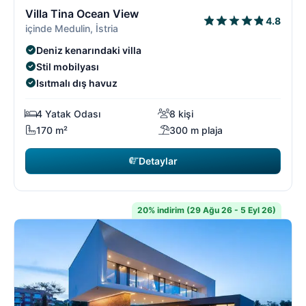
3/18
3
Villa Tina Ocean View
4.8
içinde Medulin, İstria
Deniz kenarındaki villa
Stil mobilyası
Isıtmalı dış havuz
4 Yatak Odası
8 kişi
170 m²
300 m plaja
Detaylar
20% indirim (29 Ağu 26 - 5 Eyl 26)