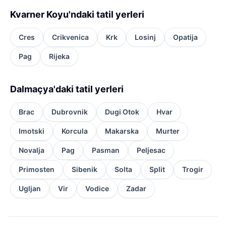
Kvarner Koyu'ndaki tatil yerleri
Cres
Crikvenica
Krk
Losinj
Opatija
Pag
Rijeka
Dalmaçya'daki tatil yerleri
Brac
Dubrovnik
Dugi Otok
Hvar
Imotski
Korcula
Makarska
Murter
Novalja
Pag
Pasman
Peljesac
Primosten
Sibenik
Solta
Split
Trogir
Ugljan
Vir
Vodice
Zadar