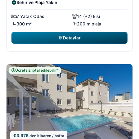
Şehir ve Plaja Yakın
7 Yatak Odası
14 (+2) kişi
300 m²
200 m plaja
Detaylar
Ücretsiz iptal edilebilir*
€3.976
'den itibaren / hafta