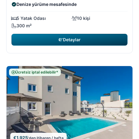
Denize yürüme mesafesinde
5 Yatak Odası
10 kişi
300 m²
Detaylar
Ücretsiz iptal edilebilir*
€1.925
'den itibaren / hafta