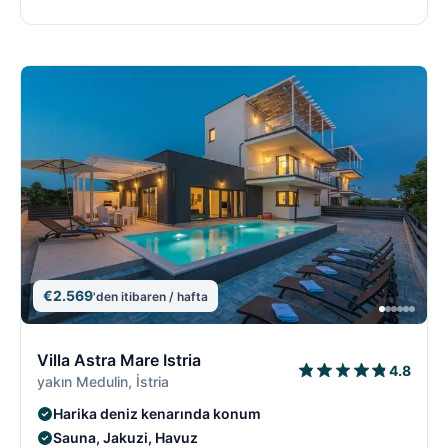
€2.569
'den itibaren / hafta
11/18
1
Villa Astra Mare Istria
4.8
yakın Medulin, İstria
Harika deniz kenarında konum
Sauna, Jakuzi, Havuz