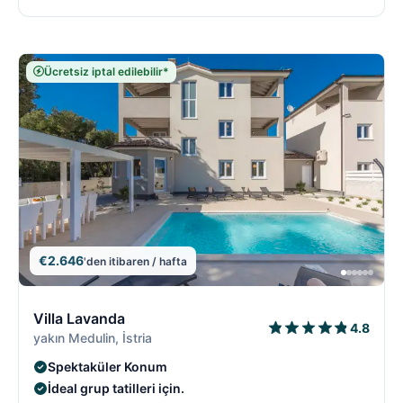
Ücretsiz iptal edilebilir*
€2.646
'den itibaren / hafta
8/18
8
Villa Lavanda
4.8
yakın Medulin, İstria
Spektaküler Konum
İdeal grup tatilleri için.