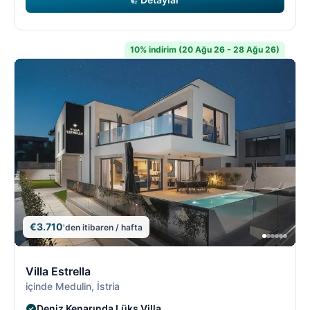
10% indirim (20 Ağu 26 - 28 Ağu 26)
€3.710
'den itibaren / hafta
14/18
1
Villa Estrella
içinde Medulin, İstria
Deniz Kenarında Lüks Villa