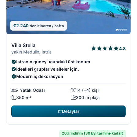
€2.240
'den itibaren / hafta
1/18
1
Villa Stella
4.8
yakın Medulin, İstria
Istranın güney ucundaki üst konum
İdealleri gruplar ve aileler için.
Modern iç dekorasyon
7 Yatak Odası
14 (+4) kişi
350 m²
300 m plaja
Detaylar
20% indirim (30 Eyl tarihine kadar)