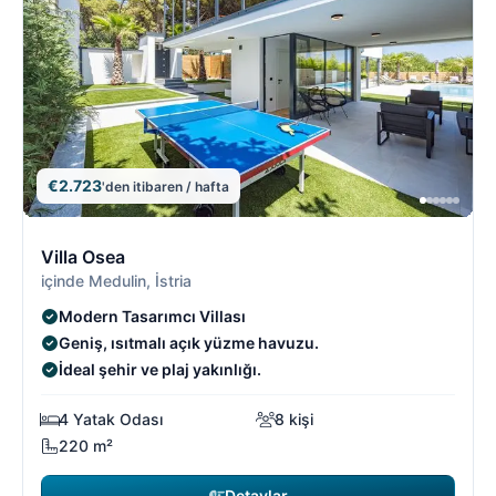
€2.723
'den itibaren / hafta
13/18
1
Villa Osea
içinde Medulin, İstria
Modern Tasarımcı Villası
Geniş, ısıtmalı açık yüzme havuzu.
İdeal şehir ve plaj yakınlığı.
4 Yatak Odası
8 kişi
220 m²
Detaylar