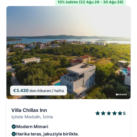
10% indirim (22 Ağu 26 - 30 Ağu 26)
€3.430
'den itibaren / hafta
5/18
5
Villa Chillax Inn
5
içinde Medulin, İstria
Modern Mimari
Harika teras, jakuziyle birlikte.