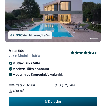
€2.800
'den itibaren / hafta
10/18
1
Villa Eden
4.8
yakın Medulin, İstria
Mutlak Lüks Villa
Modern, lüks donanım
Medulin ve Kamenjak'a yakınlık
4 Yatak Odası
8 (+2) kişi
400 m²
Detaylar