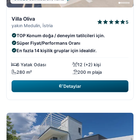
6/18
6
Villa Oliva
5
yakın Medulin, İstria
TOP Konum doğa / deneyim tatilcileri için.
Süper Fiyat/Performans Oranı
En fazla 14 kişilik gruplar için idealdir.
6 Yatak Odası
12 (+2) kişi
280 m²
200 m plaja
Detaylar