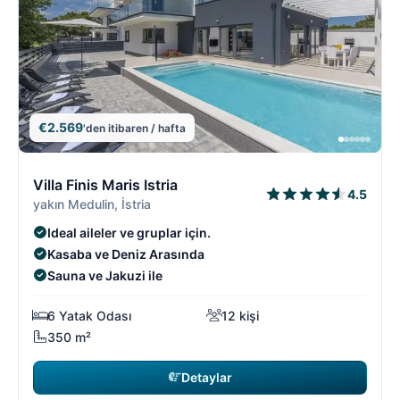
€2.569
'den itibaren / hafta
7/18
7
Villa Finis Maris Istria
4.5
yakın Medulin, İstria
Ideal aileler ve gruplar için.
Kasaba ve Deniz Arasında
Sauna ve Jakuzi ile
6 Yatak Odası
12 kişi
350 m²
Detaylar