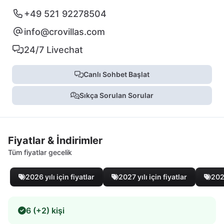
+49 521 92278504
info@crovillas.com
24/7 Livechat
Canlı Sohbet Başlat
Sıkça Sorulan Sorular
Fiyatlar & İndirimler
Tüm fiyatlar gecelik
2026 yılı için fiyatlar
2027 yılı için fiyatlar
2028
6 (+2) kişi