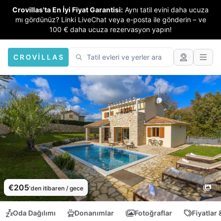
Crovillas'ta En İyi Fiyat Garantisi:
Aynı tatil evini daha ucuza
mı gördünüz? Linki LiveChat veya e-posta ile gönderin – ve
100 € daha ucuza rezervasyon yapın!
CROVILLAS
€205
'den itibaren / gece
Oda Dağılımı
Donanımlar
Fotoğraflar
Fiyatlar 