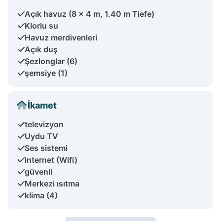
Açık havuz (8 x 4 m, 1.40 m Tiefe)
Klorlu su
Havuz merdivenleri
Açık duş
Şezlonglar (6)
şemsiye (1)
İkamet
televizyon
Uydu TV
Ses sistemi
internet (Wifi)
güvenli
Merkezi ısıtma
klima (4)