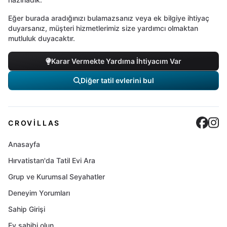
Eğer burada aradığınızı bulamazsanız veya ek bilgiye ihtiyaç
duyarsanız, müşteri hizmetlerimiz size yardımcı olmaktan
mutluluk duyacaktır.
Karar Vermekte Yardıma İhtiyacım Var
Diğer tatil evlerini bul
Cro
C
CROVILLAS
Anasayfa
Hırvatistan'da Tatil Evi Ara
Grup ve Kurumsal Seyahatler
Deneyim Yorumları
Sahip Girişi
Ev sahibi olun