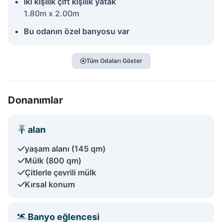
İki kişilik çift kişilik yatak
1.80m x 2.00m
Bu odanın özel banyosu var
Tüm Odaları Göster
Donanımlar
alan
yaşam alanı (145 qm)
Mülk (800 qm)
Çitlerle çevrili mülk
Kırsal konum
Banyo eğlencesi