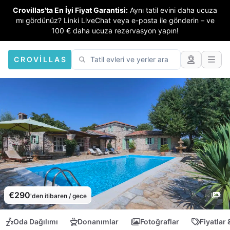
Crovillas'ta En İyi Fiyat Garantisi:
Aynı tatil evini daha ucuza
mı gördünüz? Linki LiveChat veya e-posta ile gönderin – ve
100 € daha ucuza rezervasyon yapın!
CROVILLAS
€290
'den itibaren / gece
Oda Dağılımı
Donanımlar
Fotoğraflar
Fiyatlar 