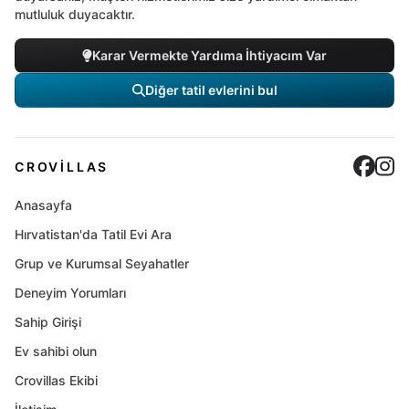
mutluluk duyacaktır.
Karar Vermekte Yardıma İhtiyacım Var
Diğer tatil evlerini bul
Cro
C
CROVILLAS
Anasayfa
Hırvatistan'da Tatil Evi Ara
Grup ve Kurumsal Seyahatler
Deneyim Yorumları
Sahip Girişi
Ev sahibi olun
Crovillas Ekibi