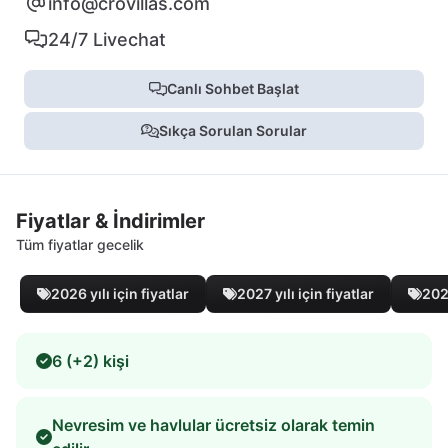
info@crovillas.com
24/7 Livechat
Canlı Sohbet Başlat
Sıkça Sorulan Sorular
Fiyatlar & İndirimler
Tüm fiyatlar gecelik
2026 yılı için fiyatlar
2027 yılı için fiyatlar
2028
6 (+2) kişi
Nevresim ve havlular ücretsiz olarak temin