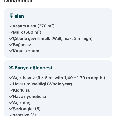
Donanımlar
alan
yaşam alanı (270 m²)
Mülk (580 m²)
Çitlerle çevrili mülk (Wall, max. 2 m high)
Bağımsız
Kırsal konum
Banyo eğlencesi
Açık havuz (9 x 5 m, with 1,40 - 1,70 m depth )
Havuz müsaitliği (Whole year)
Klorlu su
Havuz yöneticisi
Açık duş
Şezlonglar (8)
şemsiye (3)