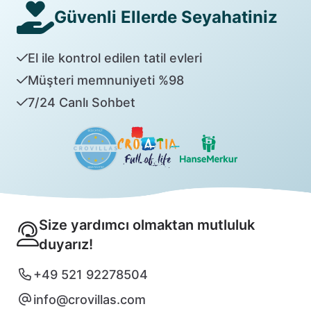
Güvenli Ellerde Seyahatiniz
El ile kontrol edilen tatil evleri
Müşteri memnuniyeti %98
7/24 Canlı Sohbet
Size yardımcı olmaktan mutluluk
duyarız!
+49 521 92278504
info@crovillas.com