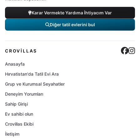
Karar Vermekte Yardıma İhtiyacım Var
Diğer tatil evlerini bul
Cro
C
CROVILLAS
Anasayfa
Hırvatistan'da Tatil Evi Ara
Grup ve Kurumsal Seyahatler
Deneyim Yorumları
Sahip Girişi
Ev sahibi olun
Crovillas Ekibi
İletişim