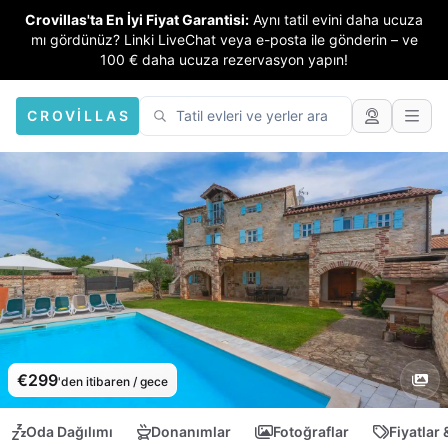
Crovillas'ta En İyi Fiyat Garantisi:
Aynı tatil evini daha ucuza
mı gördünüz? Linki LiveChat veya e-posta ile gönderin – ve
100 € daha ucuza rezervasyon yapın!
CROVILLAS
€299
'den itibaren / gece
Oda Dağılımı
Donanımlar
Fotoğraflar
Fiyatlar 