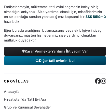
Endişelenmeyin, mükemmel tatil evini seçmenin kolay bir iş
olmadığını anlıyoruz. Size yardımcı olmak için, misafirlerimizin
en sık sorduğu soruları yanıtladığımız kapsamlı bir
SSS Bölümü
hazırladık.
Eğer burada aradığınızı bulamazsanız veya ek bilgiye ihtiyaç
duyarsanız, müşteri hizmetlerimiz size yardımcı olmaktan
mutluluk duyacaktır.
Karar Vermekte Yardıma İhtiyacım Var
Diğer tatil evlerini bul
Cro
C
CROVILLAS
Anasayfa
Hırvatistan'da Tatil Evi Ara
Grup ve Kurumsal Seyahatler