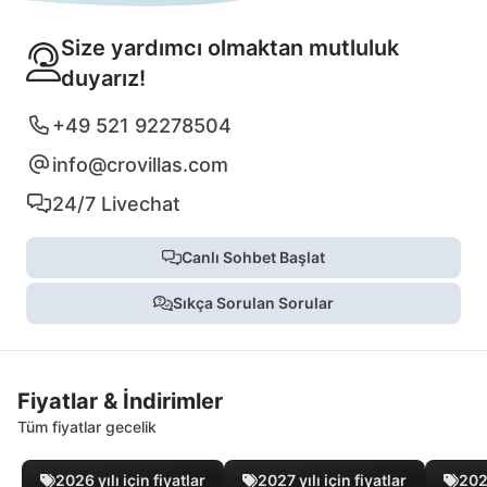
Size yardımcı olmaktan mutluluk
duyarız!
+49 521 92278504
info@crovillas.com
24/7 Livechat
Canlı Sohbet Başlat
Sıkça Sorulan Sorular
Fiyatlar & İndirimler
Tüm fiyatlar gecelik
2026 yılı için fiyatlar
2027 yılı için fiyatlar
2028