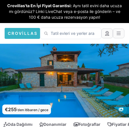
Crovillas'ta En İyi Fiyat Garantisi:
Aynı tatil evini daha ucuza
mı gördünüz? Linki LiveChat veya e-posta ile gönderin – ve
100 € daha ucuza rezervasyon yapın!
CROVILLAS
€255
'den itibaren / gece
Oda Dağılımı
Donanımlar
Fotoğraflar
Fiyatlar 