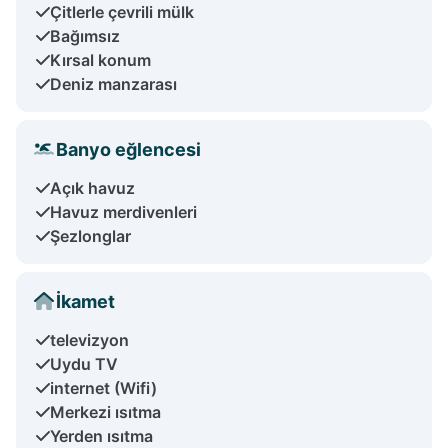
Çitlerle çevrili mülk
Bağımsız
Kırsal konum
Deniz manzarası
Banyo eğlencesi
Açık havuz
Havuz merdivenleri
Şezlonglar
İkamet
televizyon
Uydu TV
internet (Wifi)
Merkezi ısıtma
Yerden ısıtma