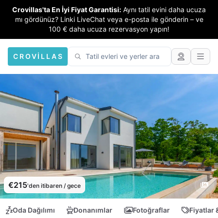
Crovillas'ta En İyi Fiyat Garantisi:
Aynı tatil evini daha ucuza
mı gördünüz? Linki LiveChat veya e-posta ile gönderin – ve
100 € daha ucuza rezervasyon yapın!
CROVILLAS
€215
'den itibaren / gece
Oda Dağılımı
Donanımlar
Fotoğraflar
Fiyatlar 