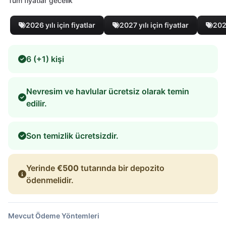
Tüm fiyatlar gecelik
2026 yılı için fiyatlar
2027 yılı için fiyatlar
2028
6 (+1) kişi
Nevresim ve havlular ücretsiz olarak temin
edilir.
Son temizlik ücretsizdir.
Yerinde
€500
tutarında bir depozito
ödenmelidir.
Mevcut Ödeme Yöntemleri