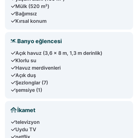
Mülk (520 m²)
Bağımsız
Kırsal konum
Banyo eğlencesi
Açık havuz (3,6 x 8 m, 1,3 m derinlik)
Klorlu su
Havuz merdivenleri
Açık duş
Şezlonglar (7)
şemsiye (1)
İkamet
televizyon
Uydu TV
netflix