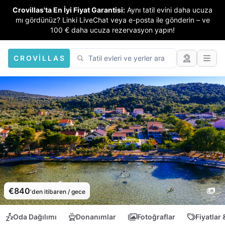
Crovillas'ta En İyi Fiyat Garantisi:
Aynı tatil evini daha ucuza
mı gördünüz? Linki LiveChat veya e-posta ile gönderin – ve
100 € daha ucuza rezervasyon yapın!
CROVILLAS
€840
'den itibaren / gece
Oda Dağılımı
Donanımlar
Fotoğraflar
Fiyatlar 