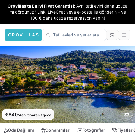
Crovillas'ta En İyi Fiyat Garantisi:
Aynı tatil evini daha ucuza
mı gördünüz? Linki LiveChat veya e-posta ile gönderin – ve
100 € daha ucuza rezervasyon yapın!
CROVILLAS
€840
'den itibaren / gece
Oda Dağılımı
Donanımlar
Fotoğraflar
Fiyatlar 