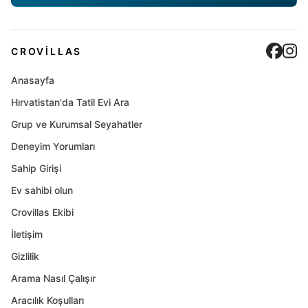
Cro
C
CROVILLAS
Anasayfa
Hırvatistan'da Tatil Evi Ara
Grup ve Kurumsal Seyahatler
Deneyim Yorumları
Sahip Girişi
Ev sahibi olun
Crovillas Ekibi
İletişim
Gizlilik
Arama Nasıl Çalışır
Aracılık Koşulları