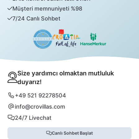
Müşteri memnuniyeti %98
7/24 Canlı Sohbet
Size yardımcı olmaktan mutluluk
duyarız!
+49 521 92278504
info@crovillas.com
24/7 Livechat
Canlı Sohbet Başlat