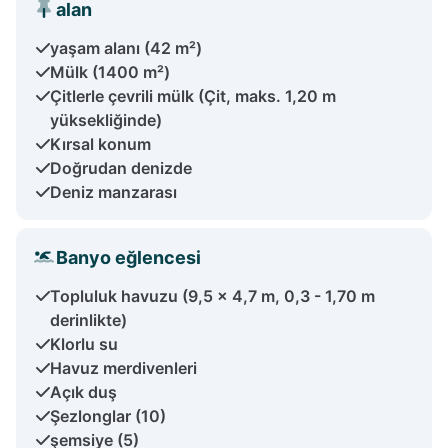
alan
yaşam alanı (42 m²)
Mülk (1400 m²)
Çitlerle çevrili mülk (Çit, maks. 1,20 m
yüksekliğinde)
Kırsal konum
Doğrudan denizde
Deniz manzarası
Banyo eğlencesi
Topluluk havuzu (9,5 x 4,7 m, 0,3 - 1,70 m
derinlikte)
Klorlu su
Havuz merdivenleri
Açık duş
Şezlonglar (10)
şemsiye (5)