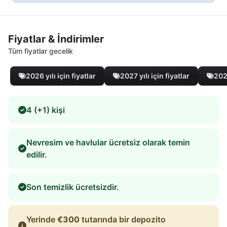
Fiyatlar & İndirimler
Tüm fiyatlar gecelik
2026 yılı için fiyatlar
2027 yılı için fiyatlar
2028
4 (+1) kişi
Nevresim ve havlular ücretsiz olarak temin
edilir.
Son temizlik ücretsizdir.
Yerinde
€300
tutarında bir depozito