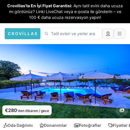
Crovillas'ta En İyi Fiyat Garantisi:
Aynı tatil evini daha ucuza
mı gördünüz? Linki LiveChat veya e-posta ile gönderin – ve
100 € daha ucuza rezervasyon yapın!
CROVILLAS
€280
'den itibaren / gece
Oda Dağılımı
Donanımlar
Fotoğraflar
Fiyatlar 