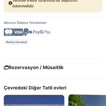
Yerinde
€400
tutarında bir depozito
ödenmelidir.
Mevcut Ödeme Yöntemleri
Banka Havalesi
Rezervasyon / Müsaitlik
Çevredeki Diğer Tatil evleri