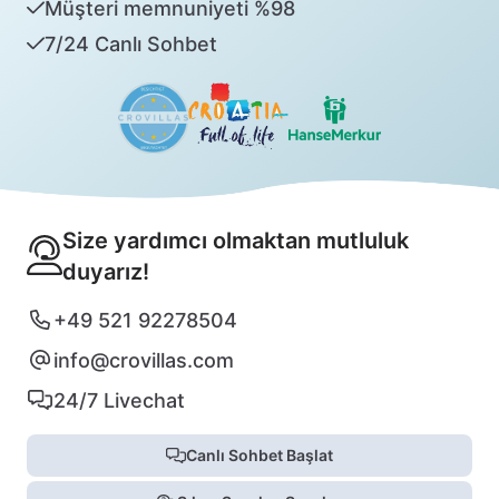
Müşteri memnuniyeti %98
7/24 Canlı Sohbet
Size yardımcı olmaktan mutluluk
duyarız!
+49 521 92278504
info@crovillas.com
24/7 Livechat
Canlı Sohbet Başlat