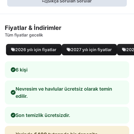
Sıkça Sorulan Sorular
Fiyatlar & İndirimler
Tüm fiyatlar gecelik
2026 yılı için fiyatlar
2027 yılı için fiyatlar
2028
6 kişi
Nevresim ve havlular ücretsiz olarak temin
edilir.
Son temizlik ücretsizdir.