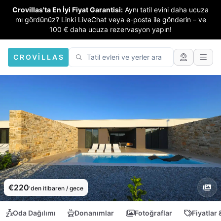
Crovillas'ta En İyi Fiyat Garantisi:
Aynı tatil evini daha ucuza
mı gördünüz? Linki LiveChat veya e-posta ile gönderin – ve
100 € daha ucuza rezervasyon yapın!
CROVILLAS
€220
'den itibaren / gece
Oda Dağılımı
Donanımlar
Fotoğraflar
Fiyatlar 