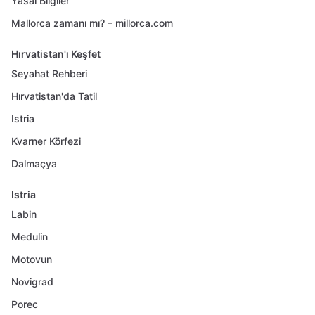
Yasal Bilgiler
Mallorca zamanı mı? – millorca.com
Hırvatistan'ı Keşfet
Seyahat Rehberi
Hırvatistan'da Tatil
Istria
Kvarner Körfezi
Dalmaçya
Istria
Labin
Medulin
Motovun
Novigrad
Porec