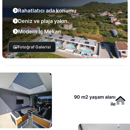
Rahatlatıcı ada konumu
Deniz ve plaja yakın.
Modern İç Mekan
Fotoğraf Galerisi
90 m2 yaşam alanı
ile