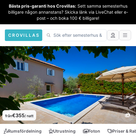
Bästa pris-garanti hos Crovillas:
Sett samma semesterhus
billigare någon annanstans? Skicka länk via LiveChat eller e-
post – och boka 100 € billigare!
CROVILLAS
€355
från
/ natt
Rumsfördelning
Utrustning
Foton
Priser & Ra