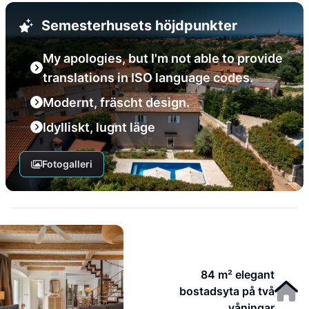
Semesterhusets höjdpunkter
My apologies, but I'm not able to provide
translations in ISO language codes.
Modernt, fräscht design.
Idylliskt, lugnt läge
Fotogalleri
84 m² elegant
bostadsyta på två
våningar