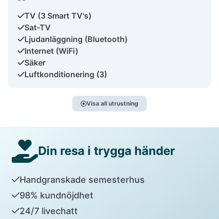
TV (3 Smart TV's)
Sat-TV
Ljudanläggning (Bluetooth)
Internet (WiFi)
Säker
Luftkonditionering (3)
Visa all utrustning
Din resa i trygga händer
Handgranskade semesterhus
98% kundnöjdhet
24/7 livechatt