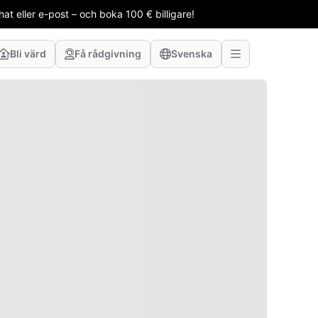
t eller e-post – och boka 100 € billigare!
Bli värd
Få rådgivning
Svenska