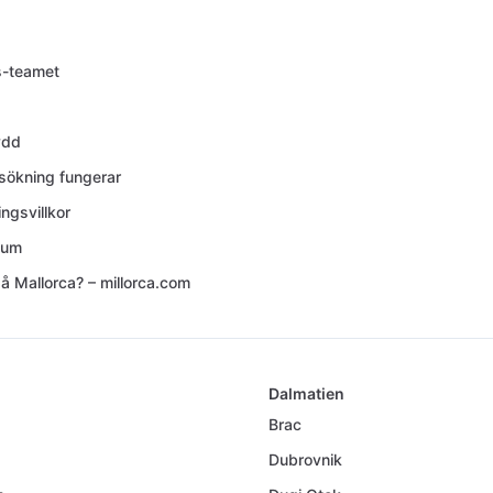
s-teamet
ydd
 sökning fungerar
ngsvillkor
sum
å Mallorca? – millorca.com
Dalmatien
Brac
Dubrovnik