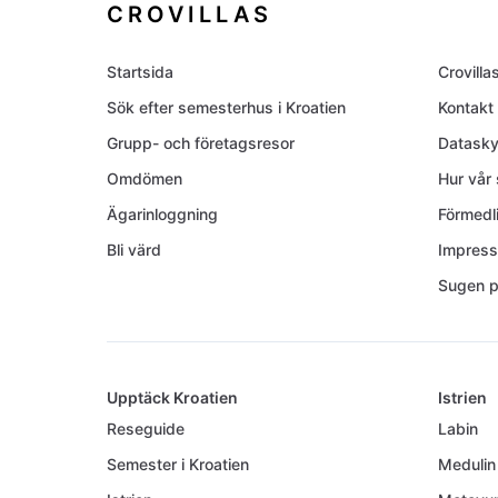
CROVILLAS
Startsida
Crovilla
Sök efter semesterhus i Kroatien
Kontakt
Grupp- och företagsresor
Datask
Omdömen
Hur vår
Ägarinloggning
Förmedli
Bli värd
Impres
Sugen p
Upptäck Kroatien
Istrien
Reseguide
Labin
Semester i Kroatien
Medulin