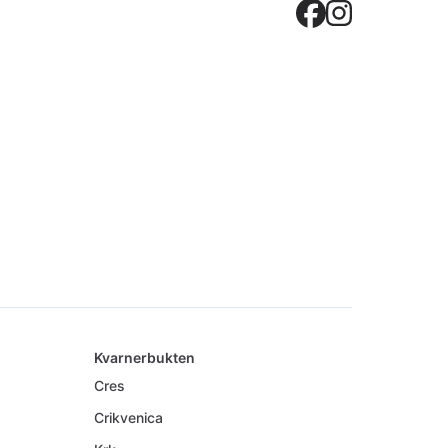
Crovilla
Crovil
Kvarnerbukten
Cres
Crikvenica