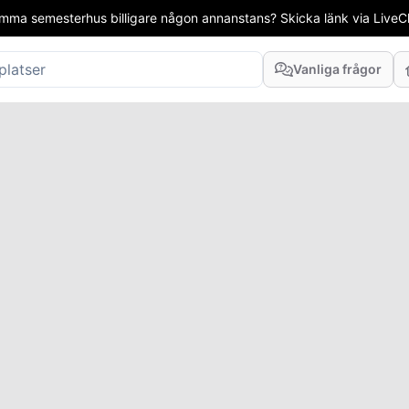
mma semesterhus billigare någon annanstans? Skicka länk via LiveCha
Vanliga frågor