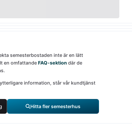
rfekta semesterbostaden inte är en lätt
llt en omfattande
FAQ-sektion
där de
as.
ytterligare information, står vår kundtjänst
g
Hitta fler semesterhus