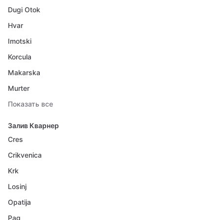
Dugi Otok
Hvar
Imotski
Korcula
Makarska
Murter
Показать все
Залив Кварнер
Cres
Crikvenica
Krk
Losinj
Opatija
Pag