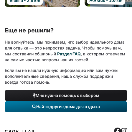
Adriatis - 3.6 km
Vicella - 2.9 km
Еще не решили?
Не волнуйтесь, мы понимаем, что выбор идеального дома
для отдыха — это непростая задача. Чтобы помочь вам,
мы составили обширный
Раздел FAQ
, в котором отвечаем
на самые частые вопросы наших гостей.
Если вы не нашли нужную информацию или вам нужны
дополнительные сведения, наша служба поддержки
всегда готова помочь.
Мне нужна помощь с выбором
Найти другие дома для отдыха
Cro
C
CROVILLAS