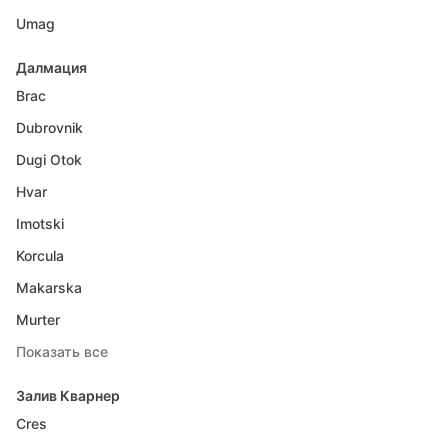
Umag
Далмация
Brac
Dubrovnik
Dugi Otok
Hvar
Imotski
Korcula
Makarska
Murter
Показать все
Залив Кварнер
Cres