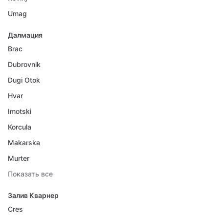
Umag
Далмация
Brac
Dubrovnik
Dugi Otok
Hvar
Imotski
Korcula
Makarska
Murter
Показать все
Залив Кварнер
Cres